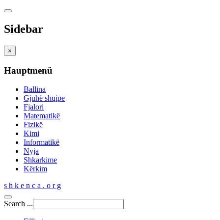
Sidebar
×
Hauptmenü
Ballina
Gjuhë shqipe
Fjalori
Matematikë
Fizikë
Kimi
Informatikë
Nyja
Shkarkime
Kërkim
s h k e n c a . o r g
Search ...