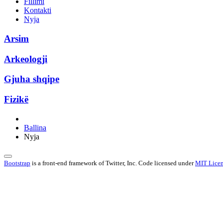
Fillimi
Kontakti
Nyja
Arsim
Arkeologji
Gjuha shqipe
Fizikë
Ballina
Nyja
Bootstrap
is a front-end framework of Twitter, Inc. Code licensed under
MIT Licen