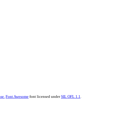
se.
Font Awesome
font licensed under
SIL OFL 1.1
.