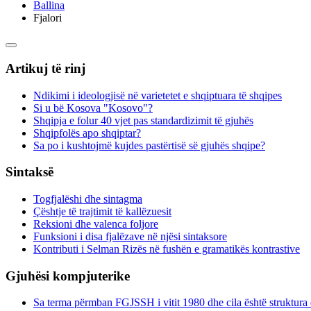
Ballina
Fjalori
Artikuj të rinj
Ndikimi i ideologjisë në varietetet e shqiptuara të shqipes
Si u bë Kosova "Kosovo"?
Shqipja e folur 40 vjet pas standardizimit të gjuhës
Shqipfolës apo shqiptar?
Sa po i kushtojmë kujdes pastërtisë së gjuhës shqipe?
Sintaksë
Togfjalëshi dhe sintagma
Çështje të trajtimit të kallëzuesit
Reksioni dhe valenca foljore
Funksioni i disa fjalëzave në njësi sintaksore
Kontributi i Selman Rizës në fushën e gramatikës kontrastive
Gjuhësi kompjuterike
Sa terma përmban FGJSSH i vitit 1980 dhe cila është struktura 