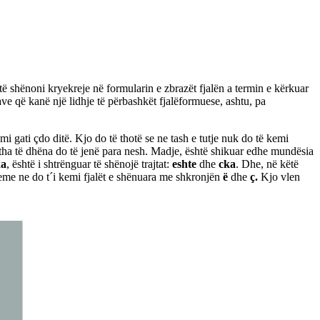
të shënoni kryekreje në formularin e zbrazët fjalën a termin e kërkuar
rave që kanë një lidhje të përbashkët fjalëformuese, ashtu, pa
i gati çdo ditë. Kjo do të thotë se ne tash e tutje nuk do të kemi
itha të dhëna do të jenë para nesh. Madje, është shikuar edhe mundësia
a
, është i shtrënguar të shënojë trajtat:
eshte
dhe
cka
. Dhe, në këtë
ileme ne do t´i kemi fjalët e shënuara me shkronjën
ë
dhe
ç.
Kjo vlen