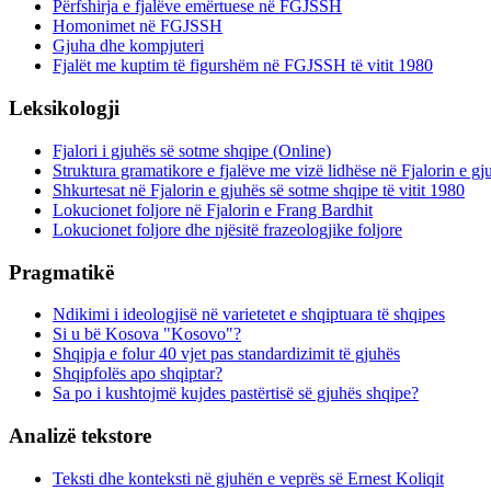
Përfshirja e fjalëve emërtuese në FGJSSH
Homonimet në FGJSSH
Gjuha dhe kompjuteri
Fjalët me kuptim të figurshëm në FGJSSH të vitit 1980
Leksikologji
Fjalori i gjuhës së sotme shqipe (Online)
Struktura gramatikore e fjalëve me vizë lidhëse në Fjalorin e g
Shkurtesat në Fjalorin e gjuhës së sotme shqipe të vitit 1980
Lokucionet foljore në Fjalorin e Frang Bardhit
Lokucionet foljore dhe njësitë frazeologjike foljore
Pragmatikë
Ndikimi i ideologjisë në varietetet e shqiptuara të shqipes
Si u bë Kosova "Kosovo"?
Shqipja e folur 40 vjet pas standardizimit të gjuhës
Shqipfolës apo shqiptar?
Sa po i kushtojmë kujdes pastërtisë së gjuhës shqipe?
Analizë tekstore
Teksti dhe konteksti në gjuhën e veprës së Ernest Koliqit