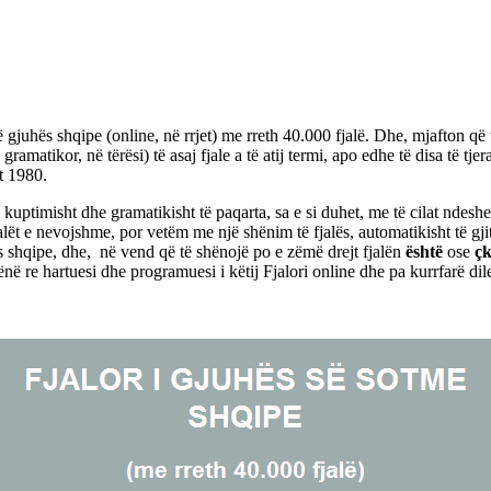
gjuhës shqipe (online, në rrjet) me rreth 40.000 fjalë. Dhe, mjafton që 
matikor, në tërësi) të asaj fjale a të atij termi, apo edhe të disa të tje
t 1980.
kuptimisht dhe gramatikisht të paqarta, sa e si duhet, me të cilat ndeshem
ët e nevojshme, por vetëm me një shënim të fjalës, automatikisht të gj
ës shqipe, dhe, në vend që të shënojë po e zëmë drejt fjalën
është
ose
çk
ënë re hartuesi dhe programuesi i këtij Fjalori online dhe pa kurrfarë d