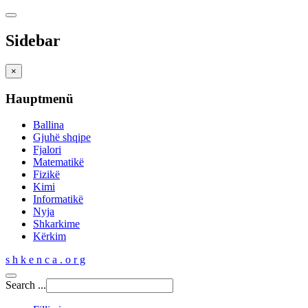
Sidebar
×
Hauptmenü
Ballina
Gjuhë shqipe
Fjalori
Matematikë
Fizikë
Kimi
Informatikë
Nyja
Shkarkime
Kërkim
s h k e n c a . o r g
Search ...