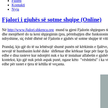
Fillimi
Kontakti
Nyja
Fjalori i gjuhës së sotme shqipe (Online)
Në
http://www.fjalori.shkenca.org
mund ta gjeni Fjalorin shpjegues të 
dhe menjëherë do ta keni shpjegimin (pra, përmbajtjen dhe funksionin gra
ndryshime, siç është dhënë në Fjalorin e gjuhës së sotme shqipe të viti
Prandaj, kjo gjë do të na lehtësojë shumë punën në kërkimin e fjalëve, 
nevojë të humbasim kohë duke shfletuar dhe kërkuar faqe për faqe fjal
edhe e disa rasteve kur ndonjëri nuk e ka të instaluar alfabetin e gjuh
kontekst, kjo gjë nuk prish aspak punë, ngase këto "vështirësi" i ka v
edhe për rastet e tjera të këtilla të veçanta.