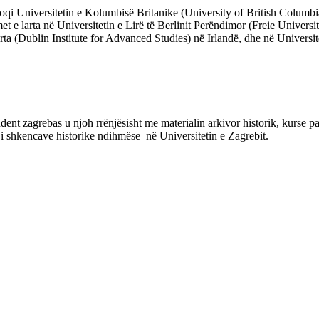
Universitetin e Kolumbisë Britanike (University of British Columbia),
t e larta në Universitetin e Lirë të Berlinit Perëndimor (Freie Universi
arta (Dublin Institute for Advanced Studies) në Irlandë, dhe në Univers
t zagrebas u njoh rrënjësisht me materialin arkivor historik, kurse pas
 shkencave historike ndihmëse në Universitetin e Zagrebit.