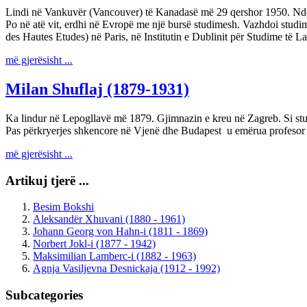
Lindi në Vankuvër (Vancouver) të Kanadasë më 29 qershor 1950. Ndoqi 
Po në atë vit, erdhi në Evropë me një bursë studimesh. Vazhdoi studime
des Hautes Etudes) në Paris, në Institutin e Dublinit për Studime të L
më gjerësisht ...
Milan Shuflaj (1879-1931)
Ka lindur në Lepogllavë më 1879. Gjimnazin e kreu në Zagreb. Si studen
Pas përkryerjes shkencore në Vjenë dhe Budapest u emërua profesor i
më gjerësisht ...
Artikuj tjerë ...
Besim Bokshi
Aleksandër Xhuvani (1880 - 1961)
Johann Georg von Hahn-i (1811 - 1869)
Norbert Jokl-i (1877 - 1942)
Maksimilian Lamberc-i (1882 - 1963)
Agnja Vasiljevna Desnickaja (1912 - 1992)
Subcategories