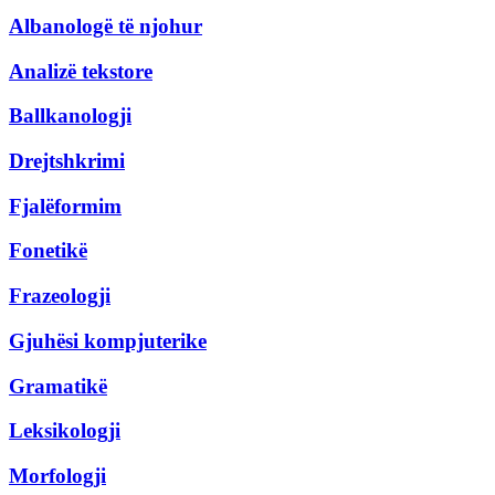
Albanologë të njohur
Analizë tekstore
Ballkanologji
Drejtshkrimi
Fjalëformim
Fonetikë
Frazeologji
Gjuhësi kompjuterike
Gramatikë
Leksikologji
Morfologji