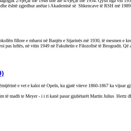
agogjik 2-vjeçar më 1948 dhe atë 4-vjeçar më 1954. Qysh nga viti 1954
72 dhe është zgjedhur anëtar i Akademisë së Shkencave të RSH më 1989
ollën fillore e mbaroi në Banjën e Sijarinës më 1930, të mesmen e kreu
oi pas luftës, në vitin 1949 në Fakultetin e Filozofisë të Beogradit. Që a
0)
Fëmijërinë e vet e kaloi në Opeln, ku gjatë viteve 1860-1867 ka vijuar g
im të madh te Meyer - i i ri kanë pasur gjuhëtarët Martin Julius Hertz 