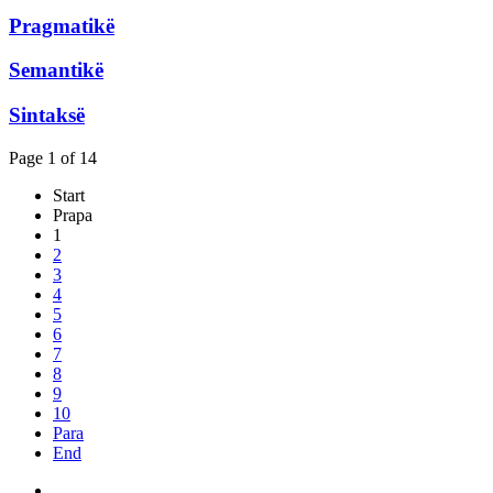
Pragmatikë
Semantikë
Sintaksë
Page 1 of 14
Start
Prapa
1
2
3
4
5
6
7
8
9
10
Para
End