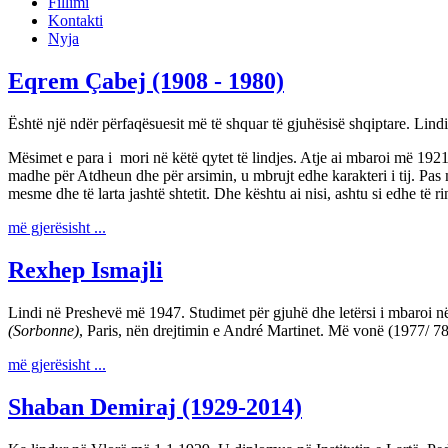
Fillimi
Kontakti
Nyja
Eqrem Çabej (1908 - 1980)
Është një ndër përfaqësuesit më të shquar të gjuhësisë shqiptare. Lind
Mësimet e para i mori në këtë qytet të lindjes. Atje ai mbaroi më 1921 
madhe për Atdheun dhe për arsimin, u mbrujt edhe karakteri i tij. Pas m
mesme dhe të larta jashtë shtetit. Dhe kështu ai nisi, ashtu si edhe të ri
më gjerësisht ...
Rexhep Ismajli
Lindi në Preshevë më 1947. Studimet për gjuhë dhe letërsi i mbaroi në
(Sorbonne)
, Paris, nën drejtimin e André Martinet. Më vonë (1977/ 78
më gjerësisht ...
Shaban Demiraj (1929-2014)