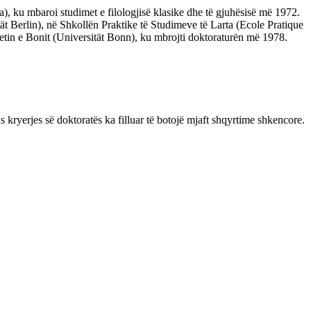
 ku mbaroi studimet e filologjisë klasike dhe të gjuhësisë më 1972.
tät Berlin), në Shkollën Praktike të Studimeve të Larta (Ecole Pratique
itetin e Bonit (Universität Bonn), ku mbrojti doktoraturën më 1978.
 kryerjes së doktoratës ka filluar të botojë mjaft shqyrtime shkencore.