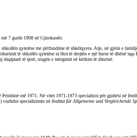
i më 7 gusht 1908 në Gjirokastër.
shkollën qytetëse me përfundime të shkëlqyera. Atje, në gjirin e familjes
barimit të shkollës qytetëse ai fitoi të drejtën e një burse të dhënë ng
nj shqiptarë të tjerë, rrugën e mërgimit në kërkim të diturisë.
 Prishtinë më 1971. Në vitet 1971-1973 specializoi për gjuhësi në
Inst
) vazhdoi specializimin në
Institut für Allgemeine und Vergleichende S