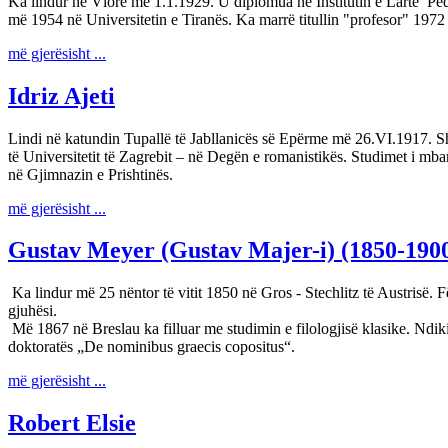
Ka lindur në Vlorë më 1.1.1929. U diplomua në Institutin e Lartë Ped
më 1954 në Universitetin e Tiranës. Ka marrë titullin "profesor" 19
më gjerësisht ...
Idriz Ajeti
Lindi në katundin Tupallë të Jabllanicës së Epërme më 26.VI.1917. Shk
të Universitetit të Zagrebit – në Degën e romanistikës. Studimet i mbar
në Gjimnazin e Prishtinës.
më gjerësisht ...
Gustav Meyer (Gustav Majer-i) (1850-190
Ka lindur më 25 nëntor të vitit 1850 në Gros - Stechlitz të Austrisë. 
gjuhësi.
Më 1867 në Breslau ka filluar me studimin e filologjisë klasike. Ndik
doktoratës „De nominibus graecis copositus“.
më gjerësisht ...
Robert Elsie