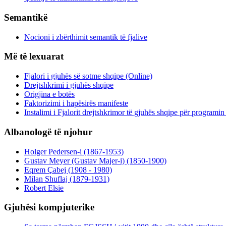
Semantikë
Nocioni i zbërthimit semantik të fjalive
Më të lexuarat
Fjalori i gjuhës së sotme shqipe (Online)
Drejtshkrimi i gjuhës shqipe
Origjina e botës
Faktorizimi i hapësirës manifeste
Instalimi i Fjalorit drejtshkrimor të gjuhës shqipe për programi
Albanologë të njohur
Holger Pedersen-i (1867-1953)
Gustav Meyer (Gustav Majer-i) (1850-1900)
Eqrem Çabej (1908 - 1980)
Milan Shuflaj (1879-1931)
Robert Elsie
Gjuhësi kompjuterike