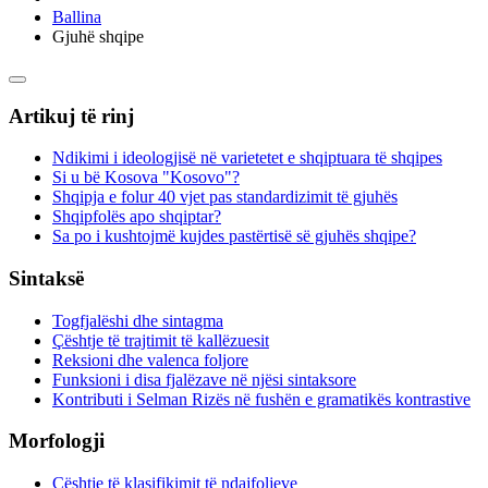
Ballina
Gjuhë shqipe
Artikuj të rinj
Ndikimi i ideologjisë në varietetet e shqiptuara të shqipes
Si u bë Kosova "Kosovo"?
Shqipja e folur 40 vjet pas standardizimit të gjuhës
Shqipfolës apo shqiptar?
Sa po i kushtojmë kujdes pastërtisë së gjuhës shqipe?
Sintaksë
Togfjalëshi dhe sintagma
Çështje të trajtimit të kallëzuesit
Reksioni dhe valenca foljore
Funksioni i disa fjalëzave në njësi sintaksore
Kontributi i Selman Rizës në fushën e gramatikës kontrastive
Morfologji
Çështje të klasifikimit të ndajfoljeve