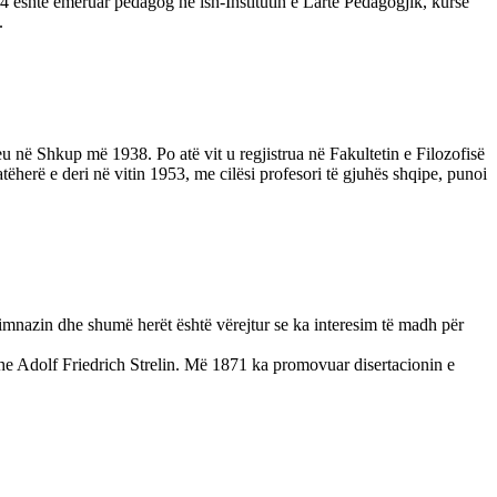
 është emëruar pedagog në ish-Institutin e Lartë Pedagogjik, kurse
.
 në Shkup më 1938. Po atë vit u regjistrua në Fakultetin e Filozofisë
tëherë e deri në vitin 1953, me cilësi profesori të gjuhës shqipe, punoi
jimnazin dhe shumë herët është vërejtur se ka interesim të madh për
dhe Adolf Friedrich Strelin. Më 1871 ka promovuar disertacionin e