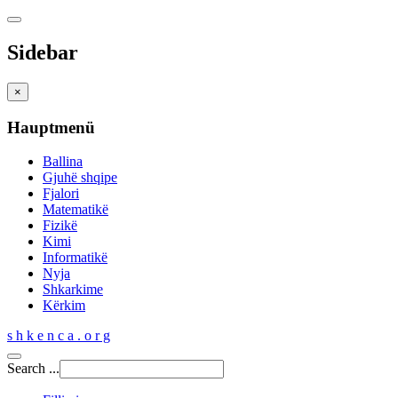
Sidebar
×
Hauptmenü
Ballina
Gjuhë shqipe
Fjalori
Matematikë
Fizikë
Kimi
Informatikë
Nyja
Shkarkime
Kërkim
s h k e n c a . o r g
Search ...