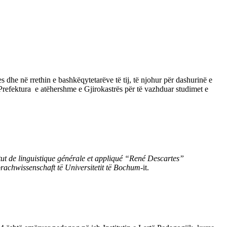
 dhe në rrethin e bashkëqytetarëve të tij, të njohur për dashurinë e
a Prefektura e atëhershme e Gjirokastrës për të vazhduar studimet e
itut de linguistique générale et appliqué “René Descartes”
prachwissenschaft të Universitetit të Bochum
-it.