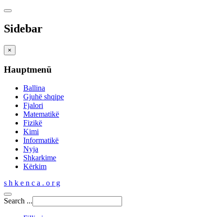
Sidebar
×
Hauptmenü
Ballina
Gjuhë shqipe
Fjalori
Matematikë
Fizikë
Kimi
Informatikë
Nyja
Shkarkime
Kërkim
s h k e n c a . o r g
Search ...