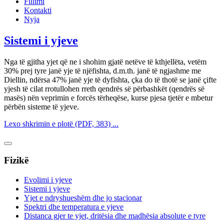
Fillimi
Kontakti
Nyja
Sistemi i yjeve
Nga të gjitha yjet që ne i shohim gjatë netëve të kthjellëta, vetëm
30% prej tyre janë yje të njëfishta, d.m.th. janë të ngjashme me
Diellin, ndërsa 47% janë yje të dyfishta, çka do të thotë se janë çifte
yjesh të cilat rrotullohen rreth qendrës së përbashkët (qendrës së
masës) nën veprimin e forcës tërheqëse, kurse pjesa tjetër e mbetur
përbën sisteme të yjeve.
Lexo shkrimin e plotë (PDF, 383) ...
Fizikë
Evolimi i yjeve
Sistemi i yjeve
Yjet e ndryshueshëm dhe jo stacionar
Spektri dhe temperatura e yjeve
Distanca gjer te yjet, dritësia dhe madhësia absolute e tyre