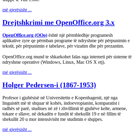
më gjerësisht ...
Drejtshkrimi me OpenOffice.org 3.x
OpenOffice.org (OOo)
është një përmbledhje programesh
aplikative zyre qe përmban programe të ndryshme për përpunimin e
tekstit, për përpunimin e tabelave, për vizatim dhe për prezantim.
OpenOffice.org mund te shkarkohet falas nga interneti për sisteme të
ndryshme operative (Windows, Linux, Mac OS X etj).
më gjerësisht ...
Holger Pedersen-i (1867-1953)
Profesor i gjuhësisë në Universitetin e Kopenhagenit, një nga
linguistët më të shquar të kohës, indoevropianist, komparatist i
radhës së parë, studiues në zë i zhvillimit të gjuhëve kelte, armene,
tokare e sllave, në dekadën e fundit të shekullit 19 e në fillim të
shekullit 20 u mor intensivisht me studimin e shqipes.
më gjerësisht ...