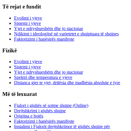
Të rejat e fundit
Evolimi i yjeve
Sistemi i yjeve
Yjet e ndryshueshëm dhe jo stacionar
Ndikimi i ideologjisë në varietetet e shqiptuara të shqipes
Faktorizimi i hapësirës manifeste
Fizikë
Evolimi i yjeve
Sistemi i yjeve
Yjet e ndryshueshëm dhe jo stacionar
Spektri dhe temperatura e yjeve
Distanca gjer te yjet, dritësia dhe madhësia absolute e tyre
Më të lexuarat
Fjalori i gjuhës së sotme shqipe (Online)
Drejtshkrimi i gjuhës shqipe
Origjina e botës
Faktorizimi i hapësirës manifeste
Instalimi i Fjalorit drejtshkrimor të gjuhës shqipe për