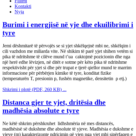
Fillimi
Kontakti
Nyja
Burimi i energjisë në yje dhe ekuilibrimi i
tyre
Jemi dëshmitarë të përvojës se si yjet shkëlqejnë mbi ne, shkëlqim i
cili vazhdon me miliarda vite. Në shikim të parë yjet shihen vetëm si
pika të ndritshme të cilëve mund t’ua caktojmë pozicionin dhe nga
një herë edhe lëvizjen, në ditët e sotme për këto pika të ndritshme
respektivisht për yjet si dhe për trupat e tjerë qiellor mund te marrim
informacione për përbërjen kimike të tyre, konditat fizike
(temperaturën T, presionin p, fushën magnetike, densitetin ρ etj.)
Shkrimi i plotë (PDF, 260 KB) ...
Distanca gjer te yjet, dritësia dhe
madhësia absolute e tyre
Ne këtë shkrim përshkruhet lidhshmëria në mes distancës,
madhësisë së dukshme dhe absolute të yjeve. Madhësia e dukshme e
yjeve (m) karakterizonte ndriçimin që vjen nga yjet mbi sipërfaqen e