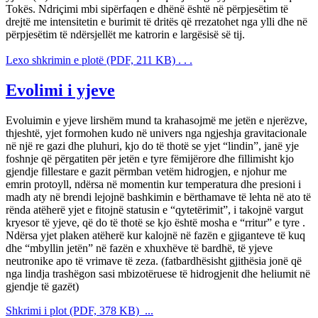
Tokës. Ndriçimi mbi sipërfaqen e dhënë është në përpjesëtim të
drejtë me intensitetin e burimit të dritës që rrezatohet nga ylli dhe në
përpjesëtim të ndërsjellët me katrorin e largësisë së tij.
Lexo shkrimin e plotë (PDF, 211 KB) . . .
Evolimi i yjeve
Evoluimin e yjeve lirshëm mund ta krahasojmë me jetën e njerëzve,
thjeshtë, yjet formohen kudo në univers nga ngjeshja gravitacionale
në një re gazi dhe pluhuri, kjo do të thotë se yjet “lindin”, janë yje
foshnje që përgatiten për jetën e tyre fëmijërore dhe fillimisht kjo
gjendje fillestare e gazit përmban vetëm hidrogjen, e njohur me
emrin protoyll, ndërsa në momentin kur temperatura dhe presioni i
madh aty në brendi lejojnë bashkimin e bërthamave të lehta në ato të
rënda atëherë yjet e fitojnë statusin e “qytetërimit”, i takojnë vargut
kryesor të yjeve, që do të thotë se kjo është mosha e “rritur” e tyre .
Ndërsa yjet plaken atëherë kur kalojnë në fazën e gjiganteve të kuq
dhe “mbyllin jetën” në fazën e xhuxhëve të bardhë, të yjeve
neutronike apo të vrimave të zeza. (fatbardhësisht gjithësia jonë që
nga lindja trashëgon sasi mbizotëruese të hidrogjenit dhe heliumit në
gjendje të gazët)
Shkrimi i plot (PDF, 378 KB) ...