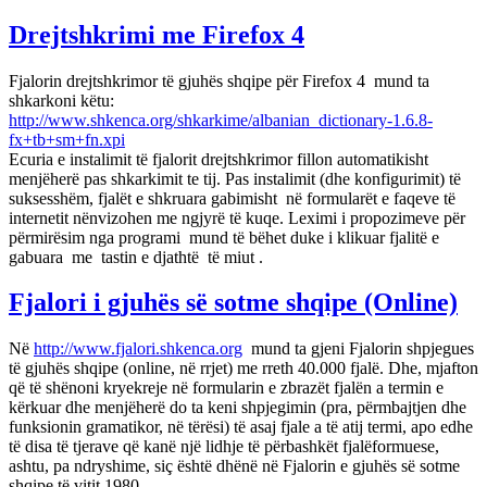
Drejtshkrimi me Firefox 4
Fjalorin drejtshkrimor të gjuhës shqipe për Firefox 4 mund ta
shkarkoni këtu:
http://www.shkenca.org/shkarkime/albanian_dictionary-1.6.8-
fx+tb+sm+fn.xpi
Ecuria e instalimit të fjalorit drejtshkrimor fillon automatikisht
menjëherë pas shkarkimit te tij. Pas instalimit (dhe konfigurimit) të
suksesshëm, fjalët e shkruara gabimisht në formularët e faqeve të
internetit nënvizohen me ngjyrë të kuqe. Leximi i propozimeve për
përmirësim nga programi mund të bëhet duke i klikuar fjalitë e
gabuara me tastin e djathtë të miut .
Fjalori i gjuhës së sotme shqipe (Online)
Në
http://www.fjalori.shkenca.org
mund ta gjeni Fjalorin shpjegues
të gjuhës shqipe (online, në rrjet) me rreth 40.000 fjalë. Dhe, mjafton
që të shënoni kryekreje në formularin e zbrazët fjalën a termin e
kërkuar dhe menjëherë do ta keni shpjegimin (pra, përmbajtjen dhe
funksionin gramatikor, në tërësi) të asaj fjale a të atij termi, apo edhe
të disa të tjerave që kanë një lidhje të përbashkët fjalëformuese,
ashtu, pa ndryshime, siç është dhënë në Fjalorin e gjuhës së sotme
shqipe të vitit 1980.