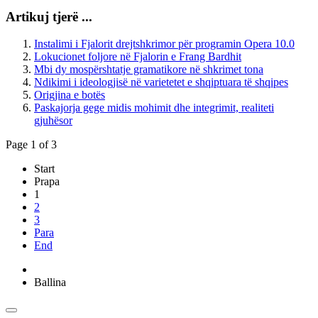
Artikuj tjerë ...
Instalimi i Fjalorit drejtshkrimor për programin Opera 10.0
Lokucionet foljore në Fjalorin e Frang Bardhit
Mbi dy mospërshtatje gramatikore në shkrimet tona
Ndikimi i ideologjisë në varietetet e shqiptuara të shqipes
Origjina e botës
Paskajorja gege midis mohimit dhe integrimit, realiteti
gjuhësor
Page 1 of 3
Start
Prapa
1
2
3
Para
End
Ballina