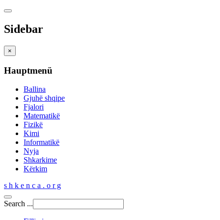
Sidebar
×
Hauptmenü
Ballina
Gjuhë shqipe
Fjalori
Matematikë
Fizikë
Kimi
Informatikë
Nyja
Shkarkime
Kërkim
s h k e n c a . o r g
Search ...