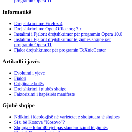
programin Opera 11
Informatikë
Drejtshkrimi me Firefox 4
Drejtshkrimi me OpenOffice.org 3.x
Instalimi i Fjalorit drejtshkrimor për programin Opera 10.0
Instalimi i Fjalorit drejtshkrimor të gjuhës shqipe për
programin Opera 11
Fjalor drejtshkrimor për programin TeXnicCenter
Artikulli i javës
Evoluimi i yjeve
Fjalori
Origjina e botës
Drejtshkrimi i gjuhës shqipe
Faktorizimi i hapësirës manifeste
Gjuhë shqipe
Ndikimi i ideologjisë në varietetet e shqiptuara të shqipes
Si u bë Kosova "Kosovo"?
Shqipja e folur 40 vjet pas standardizimit të gjuhës