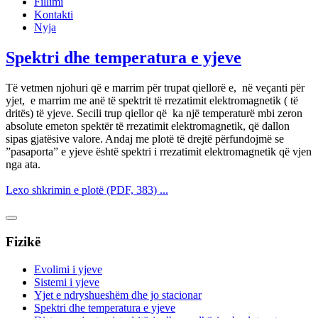
Fillimi
Kontakti
Nyja
Spektri dhe temperatura e yjeve
Të vetmen njohuri që e marrim për trupat qiellorë e, në veçanti për
yjet, e marrim me anë të spektrit të rrezatimit elektromagnetik ( të
dritës) të yjeve. Secili trup qiellor që ka një temperaturë mbi zeron
absolute emeton spektër të rrezatimit elektromagnetik, që dallon
sipas gjatësive valore. Andaj me plotë të drejtë përfundojmë se
”pasaporta” e yjeve është spektri i rrezatimit elektromagnetik që vjen
nga ata.
Lexo shkrimin e plotë (PDF, 383) ...
Fizikë
Evolimi i yjeve
Sistemi i yjeve
Yjet e ndryshueshëm dhe jo stacionar
Spektri dhe temperatura e yjeve