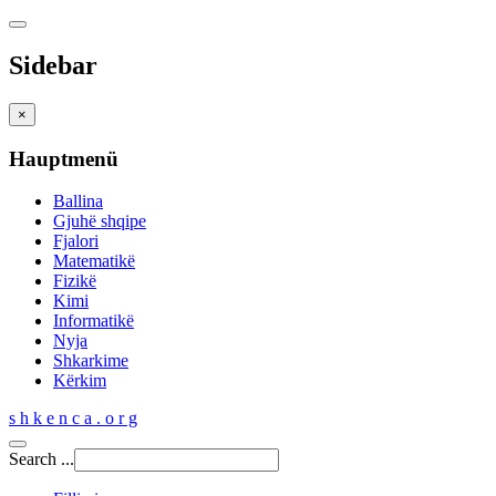
Sidebar
×
Hauptmenü
Ballina
Gjuhë shqipe
Fjalori
Matematikë
Fizikë
Kimi
Informatikë
Nyja
Shkarkime
Kërkim
s h k e n c a . o r g
Search ...