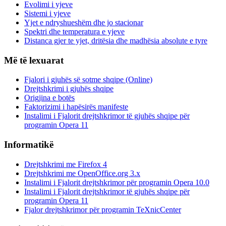
Evolimi i yjeve
Sistemi i yjeve
Yjet e ndryshueshëm dhe jo stacionar
Spektri dhe temperatura e yjeve
Distanca gjer te yjet, dritësia dhe madhësia absolute e tyre
Më të lexuarat
Fjalori i gjuhës së sotme shqipe (Online)
Drejtshkrimi i gjuhës shqipe
Origjina e botës
Faktorizimi i hapësirës manifeste
Instalimi i Fjalorit drejtshkrimor të gjuhës shqipe për
programin Opera 11
Informatikë
Drejtshkrimi me Firefox 4
Drejtshkrimi me OpenOffice.org 3.x
Instalimi i Fjalorit drejtshkrimor për programin Opera 10.0
Instalimi i Fjalorit drejtshkrimor të gjuhës shqipe për
programin Opera 11
Fjalor drejtshkrimor për programin TeXnicCenter