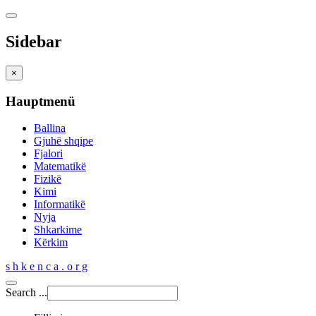
Sidebar
×
Hauptmenü
Ballina
Gjuhë shqipe
Fjalori
Matematikë
Fizikë
Kimi
Informatikë
Nyja
Shkarkime
Kërkim
s h k e n c a . o r g
Search ...