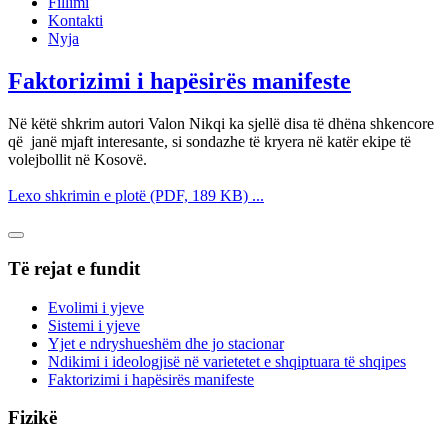
Fillimi
Kontakti
Nyja
Faktorizimi i hapësirës manifeste
Në këtë shkrim autori Valon Nikqi ka sjellë disa të dhëna shkencore
që janë mjaft interesante, si sondazhe të kryera në katër ekipe të
volejbollit në Kosovë.
Lexo shkrimin e plotë (PDF, 189 KB) ...
Të rejat e fundit
Evolimi i yjeve
Sistemi i yjeve
Yjet e ndryshueshëm dhe jo stacionar
Ndikimi i ideologjisë në varietetet e shqiptuara të shqipes
Faktorizimi i hapësirës manifeste
Fizikë