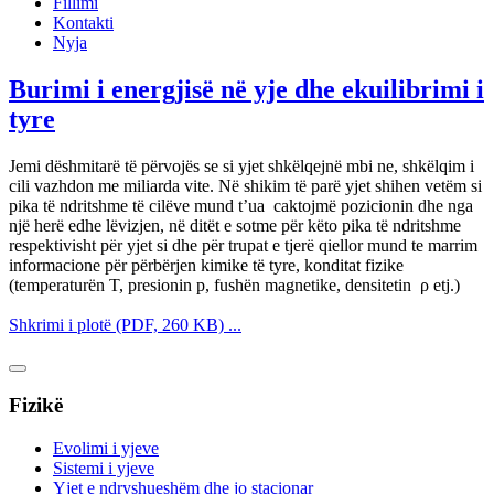
Fillimi
Kontakti
Nyja
Burimi i energjisë në yje dhe ekuilibrimi i
tyre
Jemi dëshmitarë të përvojës se si yjet shkëlqejnë mbi ne, shkëlqim i
cili vazhdon me miliarda vite. Në shikim të parë yjet shihen vetëm si
pika të ndritshme të cilëve mund t’ua caktojmë pozicionin dhe nga
një herë edhe lëvizjen, në ditët e sotme për këto pika të ndritshme
respektivisht për yjet si dhe për trupat e tjerë qiellor mund te marrim
informacione për përbërjen kimike të tyre, konditat fizike
(temperaturën T, presionin p, fushën magnetike, densitetin ρ etj.)
Shkrimi i plotë (PDF, 260 KB) ...
Fizikë
Evolimi i yjeve
Sistemi i yjeve
Yjet e ndryshueshëm dhe jo stacionar