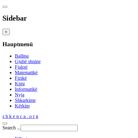
Sidebar
×
Hauptmenü
Ballina
Gjuhë shqipe
Fjalori
Matematikë
Fizikë
Kimi
Informatikë
Nyja
Shkarkime
Kërkim
s h k e n c a . o r g
Search ...