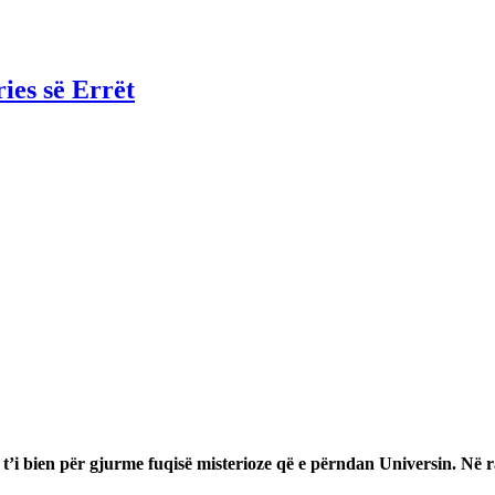
ies së Errët
i bien për gjurme fuqisë misterioze që e përndan Universin. Në ra