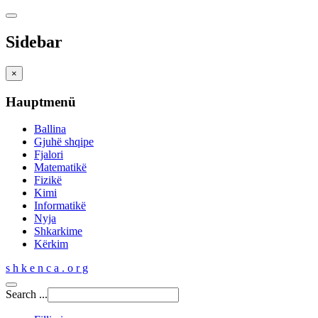
Sidebar
×
Hauptmenü
Ballina
Gjuhë shqipe
Fjalori
Matematikë
Fizikë
Kimi
Informatikë
Nyja
Shkarkime
Kërkim
s h k e n c a . o r g
Search ...