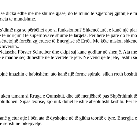
Ose diçka edhe më me shumë gjasë, do të mund të zgjerohej gjithnjë e 
ë imëta të mundshme.
, s’dimë nga se përbëhet apo si funksionon? Shkencëtarët e kanë një plan:
 të ndriçimit të supernovave shumë të largëta. Për herë të parë do të m
ërtetojnë forcën zgjeruese të Energjisë së Errët. Me këtë mision shkencëta
Universin..
ascha Förster Schreiber dhe ekipi saj kanë goditur në shenjë. Ata me të
dhe seç duheshte në të vërtetë të jetë. Në vend që të jetë, ashtu siç 
ohojnë imazhin e habitshëm: ato kanë një formë spirale, sillen rreth boshti
. Duken tamam si Rruga e Qumshtit, dhe atë menjëherë pas Shpërthimit të
otullohen. Sipas teorisë, kjo nuk duhet të ishte absolutisht kështu. Për
ë gjetur atje i bën ata të dyshojnë në të gjitha teoritë e tyre. Energjia
 sërish në pikëpyetje.