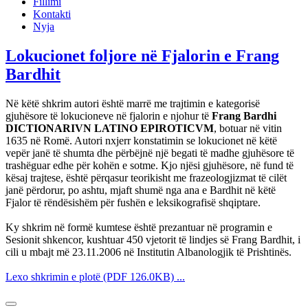
Fillimi
Kontakti
Nyja
Lokucionet foljore në Fjalorin e Frang
Bardhit
Në këtë shkrim autori është marrë me trajtimin e kategorisë
gjuhësore të lokucioneve në fjalorin e njohur të
Frang Bardhi
DICTIONARIVN LATINO EPIROTICVM
, botuar në vitin
1635 në Romë. Autori nxjerr konstatimin se lokucionet në këtë
vepër janë të shumta dhe përbëjnë një begati të madhe gjuhësore të
trashëguar edhe për kohën e sotme. Kjo njësi gjuhësore, në fund të
kësaj trajtese, është përqasur teorikisht me frazeologjizmat të cilët
janë përdorur, po ashtu, mjaft shumë nga ana e Bardhit në këtë
Fjalor të rëndësishëm për fushën e leksikografisë shqiptare.
Ky shkrim në formë kumtese është prezantuar në programin e
Sesionit shkencor, kushtuar 450 vjetorit të lindjes së Frang Bardhit, i
cili u mbajt më 23.11.2006 në Institutin Albanologjik të Prishtinës.
Lexo shkrimin e plotë (PDF 126.0KB) ...