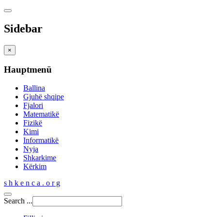
Sidebar
×
Hauptmenü
Ballina
Gjuhë shqipe
Fjalori
Matematikë
Fizikë
Kimi
Informatikë
Nyja
Shkarkime
Kërkim
s h k e n c a . o r g
Search ...