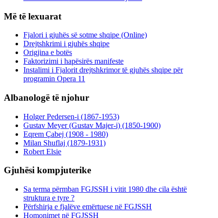
Më të lexuarat
Fjalori i gjuhës së sotme shqipe (Online)
Drejtshkrimi i gjuhës shqipe
Origjina e botës
Faktorizimi i hapësirës manifeste
Instalimi i Fjalorit drejtshkrimor të gjuhës shqipe për
programin Opera 11
Albanologë të njohur
Holger Pedersen-i (1867-1953)
Gustav Meyer (Gustav Majer-i) (1850-1900)
Eqrem Çabej (1908 - 1980)
Milan Shuflaj (1879-1931)
Robert Elsie
Gjuhësi kompjuterike
Sa terma përmban FGJSSH i vitit 1980 dhe cila është
struktura e tyre ?
Përfshirja e fjalëve emërtuese në FGJSSH
Homonimet në FGJSSH