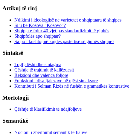
Artikuj të rinj
Ndikimi i ideologjisë në varietetet e shqiptuara të shqipes
Si u bë Kosova "Kosovo"?
Shqipja e folur 40 vjet pas standardizimit të gjuhës
Shqipfolës apo shqiptar?
Sa po i kushtojmë kujdes pastërtisë së gjuhës shqipe?
Sintaksë
Togfjalëshi dhe sintagma
Çështje të trajtimit të kallëzuesit
Reksioni dhe valenca foljore
Funksioni i disa fjalëzave në njësi sintaksore
Kontributi i Selman Rizës në fushën e gramatikës kontrastive
Morfologji
Çështje të klasifikimit të ndajfoljeve
Semantikë
Nocioni i zbërthimit semantik të fjalive