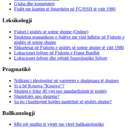
Gjuha dhe kompjuteri
Fjalët me kuptim të figurshëm në FGJSSH të vitit 1980
Leksikologji
Fjalori i gjuhës së sotme shqipe (Online)
Struktura gramatikore e fjalëve me vizë lidhëse në Fjalorin e
gjuhës së sotme shqipe
Shkurtesat në Fjalorin e gjuhës së sotme shqipe të vitit 1980
Lokucionet foljore në Fjalorin e Frang Bardhit
Lokucionet foljore dhe njësitë frazeologjike foljore
Pragmatikë
Ndikimi i ideologjisë në varietetet e shqiptuara të shqipes
Si u bë Kosova "Kosovo"?
Shqipja e folur 40 vjet pas standardizimit të gjuhës
Shqipfolës apo shqiptar?
Sa po i kushtojmë kujdes pastërtisë së gjuhës shqipe?
Ballkanologji
Mbi një studim të vjetër me vlerë ballkanologjike