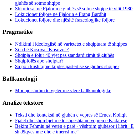
gjuhës së sotme shqipe
Shkurtesat në Fjalorin e gjuhës së sotme shqipe të vitit 1980
Lokucionet foljore në Fjalorin e Frang Bardhit
Lokucionet foljore dhe njësitë frazeologjike foljore
Pragmatikë
Ndikimi i ideologjisë në varietetet e shqiptuara të shqipes
Si u bë Kosova "Kosovo"?
Shqipja e folur 40 vjet pas standardizimit të gjuhës
Shqipfolës apo shqiptar?
Sa po i kushtojmë kujdes pastërtisë së gjuhës shqipe?
Ballkanologji
Mbi një studim të vjetër me vlerë ballkanologjike
Analizë tekstore
Teksti dhe konteksti në gjuhën e veprës së Ernest Koliqit
Fjalët dhe shprehjet më të shpeshta në veprën e Kadaresë
Bekim Fehmiu në vetën e parë - vështrim gjuhësor i librit "E
shkëlqyeshme dhe e tmerrshme"