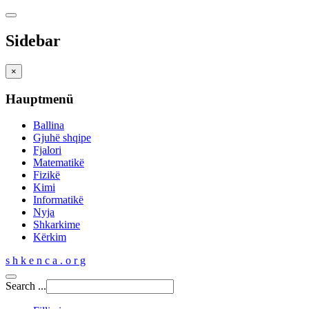
Sidebar
×
Hauptmenü
Ballina
Gjuhë shqipe
Fjalori
Matematikë
Fizikë
Kimi
Informatikë
Nyja
Shkarkime
Kërkim
s h k e n c a . o r g
Search ...