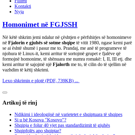
Fillimi
Kontakti
Nyja
Homonimet në FGJSSH
Në këtë shkrim jemi ndalur në çështjen e përfshirjes së homonimeve
në
Fjalorin e gjuhës së sotme shqipe
të vitit 1980, ngase kemi parë
se ai është shumë i pasur me to. Prandaj, me anë të programeve të
njohura të Linux-it, kemi arritur të sortojmë grupet e fjalëve që
formojnë homonime, të shënuara me numra romakë: I, II, III etj. dhe
kemi arritur të sajojmë një
Fjalorth
me to, të cilin do të sjellim në
vazhdim të këtij shkrimi.
Lexo shkrimin e plotë (PDF, 739KB) ...
Artikuj të rinj
Ndikimi i ideologjisë në varietetet e shqiptuara të shqipes
Si u bë Kosova "Kosovo"?
Shqipja e folur 40 vjet pas standardizimit të gjuhës
Shqipfolës apo shqiptar?