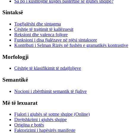
Sa po i kushtojmë kujdes pastërtisë së gjuhës shqipe?
Sintaksë
Togfjalëshi dhe sintagma
Çështje të trajtimit të kallëzuesit
Reksioni dhe valenca foljore
Funksioni i disa fjalëzave në njësi sintaksore
Kontributi i Selman Rizës në fushën e gramatikës kontrastive
Morfologji
Çështje të klasifikimit të ndajfoljeve
Semantikë
Nocioni i zbërthimit semantik të fjalive
Më të lexuarat
Fjalori i gjuhës së sotme shqipe (Online)
Drejtshkrimi i gjuhës shqipe
Origjina e botës
Faktorizimi i hapësirës manifeste