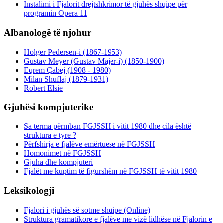
Instalimi i Fjalorit drejtshkrimor të gjuhës shqipe për
programin Opera 11
Albanologë të njohur
Holger Pedersen-i (1867-1953)
Gustav Meyer (Gustav Majer-i) (1850-1900)
Eqrem Çabej (1908 - 1980)
Milan Shuflaj (1879-1931)
Robert Elsie
Gjuhësi kompjuterike
Sa terma përmban FGJSSH i vitit 1980 dhe cila është
struktura e tyre ?
Përfshirja e fjalëve emërtuese në FGJSSH
Homonimet në FGJSSH
Gjuha dhe kompjuteri
Fjalët me kuptim të figurshëm në FGJSSH të vitit 1980
Leksikologji
Fjalori i gjuhës së sotme shqipe (Online)
Struktura gramatikore e fjalëve me vizë lidhëse në Fjalorin e