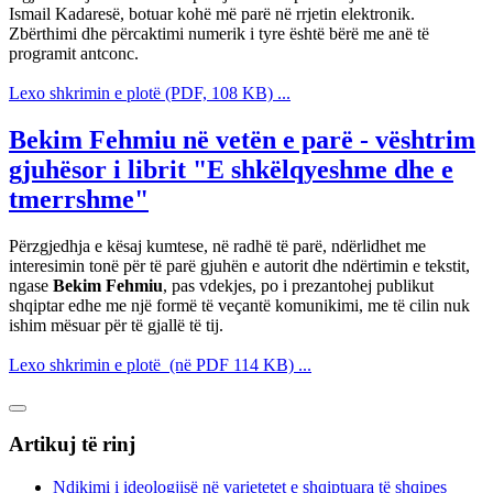
Ismail Kadaresë, botuar kohë më parë në rrjetin elektronik.
Zbërthimi dhe përcaktimi numerik i tyre është bërë me anë të
programit antconc.
Lexo shkrimin e plotë (PDF, 108 KB) ...
Bekim Fehmiu në vetën e parë - vështrim
gjuhësor i librit "E shkëlqyeshme dhe e
tmerrshme"
Përzgjedhja e kësaj kumtese, në radhë të parë, ndërlidhet me
interesimin tonë për të parë gjuhën e autorit dhe ndërtimin e tekstit,
ngase
Bekim Fehmiu
, pas vdekjes, po i prezantohej publikut
shqiptar edhe me një formë të veçantë komunikimi, me të cilin nuk
ishim mësuar për të gjallë të tij.
Lexo shkrimin e plotë (në PDF 114 KB) ...
Artikuj të rinj
Ndikimi i ideologjisë në varietetet e shqiptuara të shqipes