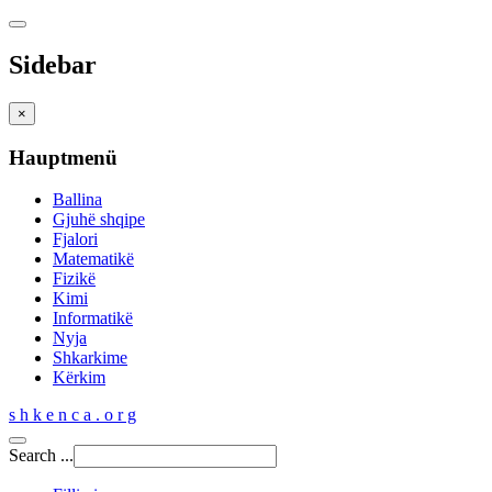
Sidebar
×
Hauptmenü
Ballina
Gjuhë shqipe
Fjalori
Matematikë
Fizikë
Kimi
Informatikë
Nyja
Shkarkime
Kërkim
s h k e n c a . o r g
Search ...