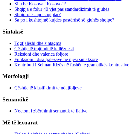
Si u bë Kosova "Kosovo"?
Shqipja e folur 40 vjet pas standardizimit të gjuhës
Shqipfolës apo shqiptar?
Sa po i kushtojmë kujdes pastërtisë së gjuhës shqipe?
Sintaksë
Togfjalëshi dhe sintagma
Çështje të trajtimit të kallëzuesit
Reksioni dhe valenca foljore
Funksioni i disa fjalëzave në njësi sintaksore
Kontributi i Selman Rizës në fushën e gramatikës kontrastive
Morfologji
Çështje të klasifikimit të ndajfoljeve
Semantikë
Nocioni i zbërthimit semantik të fjalive
Më të lexuarat