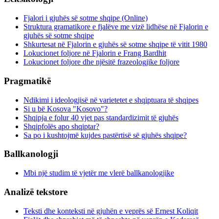
Fjalori i gjuhës së sotme shqipe (Online)
Struktura gramatikore e fjalëve me vizë lidhëse në Fjalorin e
gjuhës së sotme shqipe
Shkurtesat në Fjalorin e gjuhës së sotme shqipe të vitit 1980
Lokucionet foljore në Fjalorin e Frang Bardhit
Lokucionet foljore dhe njësitë frazeologjike foljore
Pragmatikë
Ndikimi i ideologjisë në varietetet e shqiptuara të shqipes
Si u bë Kosova "Kosovo"?
Shqipja e folur 40 vjet pas standardizimit të gjuhës
Shqipfolës apo shqiptar?
Sa po i kushtojmë kujdes pastërtisë së gjuhës shqipe?
Ballkanologji
Mbi një studim të vjetër me vlerë ballkanologjike
Analizë tekstore
Teksti dhe konteksti në gjuhën e veprës së Ernest Koliqit