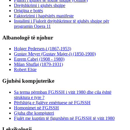
Fjalori i gjuhës së sotme shqipe (Online)
Drejtshkrimi i gjuhës shqipe
Origjina e botës
Faktorizimi i hapësirës manifeste
Instalimi i Fjalorit drejtshkrimor të gjuhës shqipe për
programin Opera 11
Albanologë të njohur
Holger Pedersen-i (1867-1953)
Gustav Meyer (Gustav Majer-i) (1850-1900)
Eqrem Çabej (1908 - 1980)
Milan Shuflaj (1879-1931)
Robert Elsie
Gjuhësi kompjuterike
Sa terma përmban FGJSSH i vitit 1980 dhe cila është
struktura e tyre ?
Përfshirja e fjalëve emërtuese në FGJSSH
Homonimet në FGJSSH
Gjuha dhe kompjuteri
Fjalët me kuptim të figurshëm në FGJSSH të vitit 1980
Leksikologji