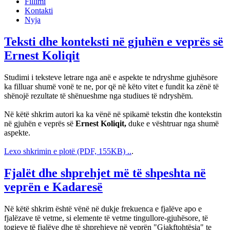
Fillimi
Kontakti
Nyja
Teksti dhe konteksti në gjuhën e veprës së
Ernest Koliqit
Studimi i teksteve letrare nga anë e aspekte te ndryshme gjuhësore
ka filluar shumë vonë te ne, por që në këto vitet e fundit ka zënë të
shënojë rezultate të shënueshme nga studiues të ndryshëm.
Në këtë shkrim autori ka ka vënë në spikamë tekstin dhe kontekstin
në gjuhën e veprës së
Ernest Koliqit,
duke e vështruar nga shumë
aspekte.
Lexo shkrimin e plotë (PDF, 155KB) ..
.
Fjalët dhe shprehjet më të shpeshta në
veprën e Kadaresë
Në këtë shkrim është vënë në dukje frekuenca e fjalëve apo e
fjalëzave të vetme, si elemente të vetme tingullore-gjuhësore, të
togjeve të fjalëve dhe të shprehjeve në veprën "Gjakftohtësia" te