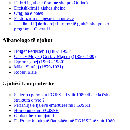
Fjalori i gjuhës së sotme shqipe (Online)
Drejtshkrimi i gjuhës shqipe
Origjina e botës
Faktorizimi i hapësirës manifeste
Instalimi i Fjalorit drejtshkrimor të gjuhës shqipe për
programin Opera 11
Albanologë të njohur
Holger Pedersen-i (1867-1953)
Gustav Meyer (Gustav Majer-i) (1850-1900)
Eqrem Çabej (1908 - 1980)
Milan Shuflaj (1879-1931)
Robert Elsie
Gjuhësi kompjuterike
Sa terma përmban FGJSSH i vitit 1980 dhe cila është
struktura e tyre ?
Përfshirja e fjalëve emërtuese në FGJSSH
Homonimet në FGJSSH
Gjuha dhe kompjuteri
Fjalët me kuptim të figurshëm në FGJSSH të vitit 1980