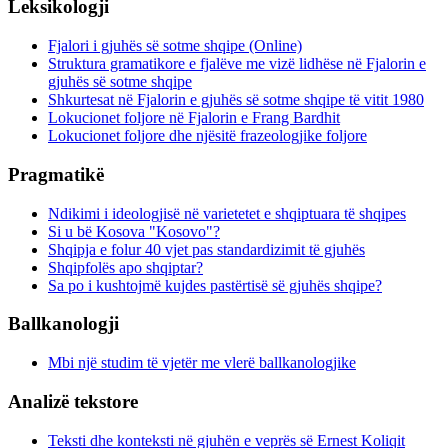
Leksikologji
Fjalori i gjuhës së sotme shqipe (Online)
Struktura gramatikore e fjalëve me vizë lidhëse në Fjalorin e
gjuhës së sotme shqipe
Shkurtesat në Fjalorin e gjuhës së sotme shqipe të vitit 1980
Lokucionet foljore në Fjalorin e Frang Bardhit
Lokucionet foljore dhe njësitë frazeologjike foljore
Pragmatikë
Ndikimi i ideologjisë në varietetet e shqiptuara të shqipes
Si u bë Kosova "Kosovo"?
Shqipja e folur 40 vjet pas standardizimit të gjuhës
Shqipfolës apo shqiptar?
Sa po i kushtojmë kujdes pastërtisë së gjuhës shqipe?
Ballkanologji
Mbi një studim të vjetër me vlerë ballkanologjike
Analizë tekstore
Teksti dhe konteksti në gjuhën e veprës së Ernest Koliqit