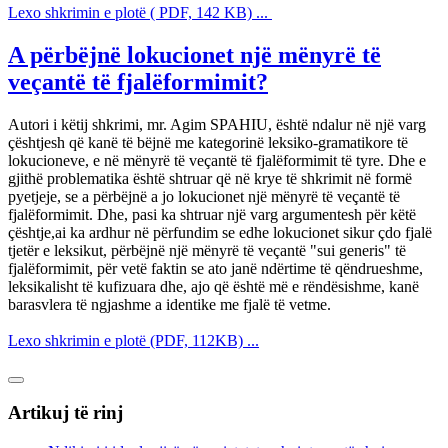
Lexo shkrimin e plotë ( PDF, 142 KB) ...
A përbëjnë lokucionet një mënyrë të
veçantë të fjalëformimit?
Autori i këtij shkrimi, mr. Agim SPAHIU, është ndalur në një varg
çështjesh që kanë të bëjnë me kategorinë leksiko-gramatikore të
lokucioneve, e në mënyrë të veçantë të fjalëformimit të tyre. Dhe e
gjithë problematika është shtruar që në krye të shkrimit në formë
pyetjeje, se a përbëjnë a jo lokucionet një mënyrë të veçantë të
fjalëformimit. Dhe, pasi ka shtruar një varg argumentesh për këtë
çështje,ai ka ardhur në përfundim se edhe lokucionet sikur çdo fjalë
tjetër e leksikut, përbëjnë një mënyrë të veçantë "sui generis" të
fjalëformimit, për vetë faktin se ato janë ndërtime të qëndrueshme,
leksikalisht të kufizuara dhe, ajo që është më e rëndësishme, kanë
barasvlera të ngjashme a identike me fjalë të vetme.
Lexo shkrimin e plotë (PDF, 112KB) ...
Artikuj të rinj