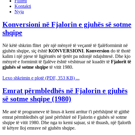
Fillimi
Kontakti
Nyja
Konversioni në Fjalorin e gjuhës së sotme
shqipe
Në këtë shkrim flitet për një mënyrë të veçantë të fjalëformimit në
gjuhën shqipe, siç është
KONVERSIONI
.
Konversion
do të thotë
kalim i një pjese të ligjëratës në tjetër pa ndonjë ndajshtesë. Dhe kjo
mënyrë e formimit të fjalëve është vështruar në kuadër të
Fjalorit të
gjuhës së sotme shqipe
të vitit 1980.
Lexo shkrimin e plotë (PDF, 353 KB) ...
Emrat përmbledhës në Fjalorin e gjuhës
së sotme shqipe (1980)
Me anë të programeve të linux-it kemi arritur t'i përfshijmë të gjithë
emrat përmbledhës që janë përfshirë në Fjalorin e gjuhës së sotme
shqipe të vitit 1980. Dhe nga to kemi sajuar, si të thuash, një fjalorth
të këtyre lloj emrave në gjuhën shqipe.