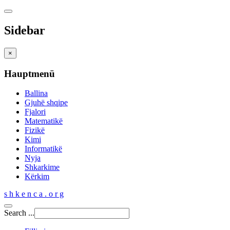
Sidebar
×
Hauptmenü
Ballina
Gjuhë shqipe
Fjalori
Matematikë
Fizikë
Kimi
Informatikë
Nyja
Shkarkime
Kërkim
s h k e n c a . o r g
Search ...