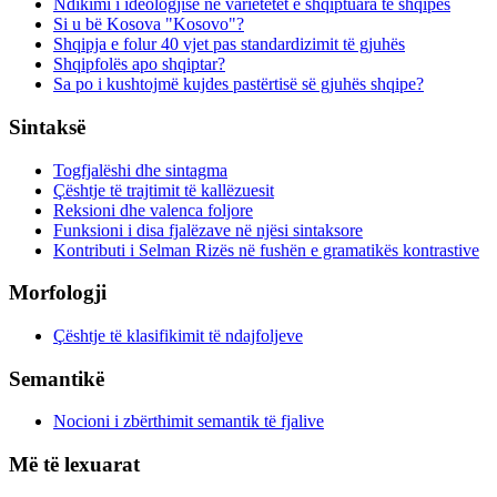
Ndikimi i ideologjisë në varietetet e shqiptuara të shqipes
Si u bë Kosova "Kosovo"?
Shqipja e folur 40 vjet pas standardizimit të gjuhës
Shqipfolës apo shqiptar?
Sa po i kushtojmë kujdes pastërtisë së gjuhës shqipe?
Sintaksë
Togfjalëshi dhe sintagma
Çështje të trajtimit të kallëzuesit
Reksioni dhe valenca foljore
Funksioni i disa fjalëzave në njësi sintaksore
Kontributi i Selman Rizës në fushën e gramatikës kontrastive
Morfologji
Çështje të klasifikimit të ndajfoljeve
Semantikë
Nocioni i zbërthimit semantik të fjalive
Më të lexuarat