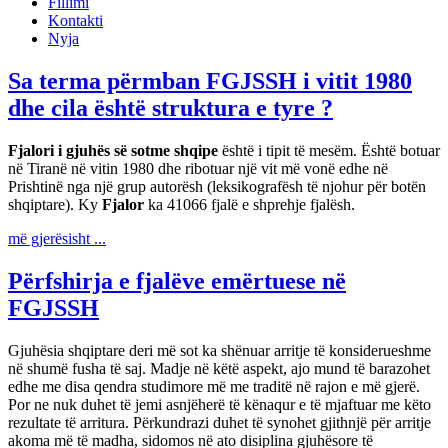
Fillimi
Kontakti
Nyja
Sa terma përmban FGJSSH i vitit 1980
dhe cila është struktura e tyre ?
Fjalori i gjuhës së sotme shqipe
është i tipit të mesëm. Është botuar
në Tiranë në vitin 1980 dhe ribotuar një vit më vonë edhe në
Prishtinë nga një grup autorësh (leksikografësh të njohur për botën
shqiptare). Ky
Fjalor
ka 41066 fjalë e shprehje fjalësh.
më gjerësisht ...
Përfshirja e fjalëve emërtuese në
FGJSSH
Gjuhësia shqiptare deri më sot ka shënuar arritje të konsiderueshme
në shumë fusha të saj. Madje në këtë aspekt, ajo mund të barazohet
edhe me disa qendra studimore më me traditë në rajon e më gjerë.
Por ne nuk duhet të jemi asnjëherë të kënaqur e të mjaftuar me këto
rezultate të arritura. Përkundrazi duhet të synohet gjithnjë për arritje
akoma më të madha, sidomos në ato disiplina gjuhësore të