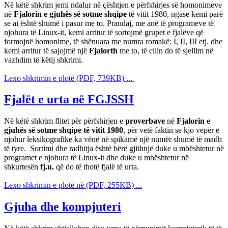
Në këtë shkrim jemi ndalur në çështjen e përfshirjes së homonimeve
në
Fjalorin e gjuhës së sotme shqipe
të vitit 1980, ngase kemi parë
se ai është shumë i pasur me to. Prandaj, me anë të programeve të
njohura të Linux-it, kemi arritur të sortojmë grupet e fjalëve që
formojnë homonime, të shënuara me numra romakë: I, II, III etj. dhe
kemi arritur të sajojmë një
Fjalorth
me to, të cilin do të sjellim në
vazhdim të këtij shkrimi.
Lexo shkrimin e plotë (PDF, 739KB) ...
Fjalët e urta në FGJSSH
Në këtë shkrim flitet për përfshirjen e
proverbave
në
Fjalorin e
gjuhës së sotme shqipe të vitit 1980
, për vetë faktin se kjo vepër e
njohur leksikografike ka vënë në spikamë një numër shumë të madh
të tyre. Sortimi dhe radhitja është bërë gjithnjë duke u mbështetur në
programet e njohura të Linux-it dhe duke u mbështetur në
shkurtesën
fj.u.
që do të thotë fjalë të urta.
Lexo shkrimin e plotë në (PDF, 255KB) ...
Gjuha dhe kompjuteri