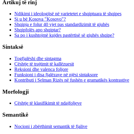
Artikuj të rinj
Ndikimi i ideologjisë në varietetet e shqiptuara të shqipes
Si u bë Kosova "Kosovo"?
Shqipja e folur 40 vjet pas standardizimit të gjuhës
Shqipfolës apo shqiptar?
Sa po i kushtojmë kujdes pastërtisë së gjuhës shqipe?
Sintaksë
Togfjalëshi dhe sintagma
Çështje të trajtimit të kallëzuesit
Reksioni dhe valenca foljore
Funksioni i disa fjalëzave në njësi sintaksore
Kontributi i Selman Rizës në fushën e gramatikës kontrastive
Morfologji
Çështje të klasifikimit të ndajfoljeve
Semantikë
Nocioni i zbërthimit semantik të fjalive