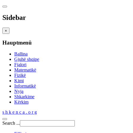
Sidebar
×
Hauptmenü
Ballina
Gjuhë shqipe
Fjalori
Matematikë
Fizikë
Kimi
Informatikë
Nyja
Shkarkime
Kërkim
s h k e n c a . o r g
Search ...