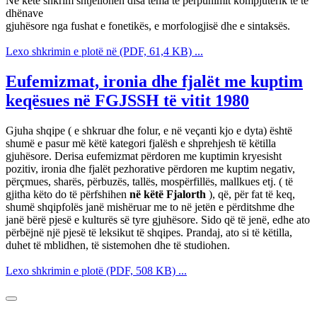
Në këtë shkrim shtjellohen disa tema të përpunimit kompjuterik të të
dhënave
gjuhësore nga fushat e fonetikës, e morfologjisë dhe e sintaksës.
Lexo shkrimin e plotë në (PDF, 61,4 KB) ...
Eufemizmat, ironia dhe fjalët me kuptim
keqësues në FGJSSH të vitit 1980
Gjuha shqipe ( e shkruar dhe folur, e në veçanti kjo e dyta) është
shumë e pasur më këtë kategori fjalësh e shprehjesh të këtilla
gjuhësore. Derisa eufemizmat përdoren me kuptimin kryesisht
pozitiv, ironia dhe fjalët pezhorative përdoren me kuptim negativ,
përçmues, sharës, përbuzës, tallës, mospërfillës, mallkues etj. ( të
gjitha këto do të përfshihen
në këtë Fjalorth
), që, për fat të keq,
shumë shqipfolës janë mishëruar me to në jetën e përditshme dhe
janë bërë pjesë e kulturës së tyre gjuhësore. Sido që të jenë, edhe ato
përbëjnë një pjesë të leksikut të shqipes. Prandaj, ato si të këtilla,
duhet të mblidhen, të sistemohen dhe të studiohen.
Lexo shkrimin e plotë (PDF, 508 KB) ...