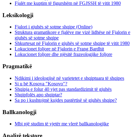
Fjalët me kuptim të figurshëm në FGJSSH të vitit 1980
Leksikologji
Fjalori i gjuhës së sotme shqipe (Online)
Struktura gramatikore e fjalëve me vizë lidhëse në Fjalorin e
gjuhës së sotme shqipe
Shkurtesat në Fjalorin e gjuhës së sotme shqipe të vitit 1980
Lokucionet foljore në Fjalorin e Frang Bardhit
Lokucionet foljore dhe njësitë frazeologjike foljore
Pragmatikë
Ndikimi i ideologjisë në varietetet e shqiptuara të shqipes
Si u bë Kosova "Kosovo"?
Shqipja e folur 40 vjet pas standardizimit të gjuhës
Shqipfolës apo shqiptar?
Sa po i kushtojmë kujdes pastërtisë së gjuhës shqipe?
Ballkanologji
Mbi një studim të vjetër me vlerë ballkanologjike
Analizë tekstore