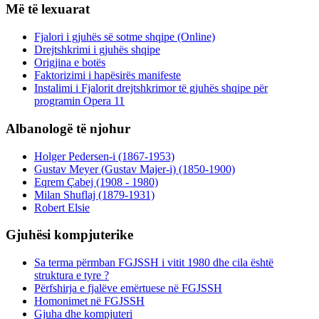
Më të lexuarat
Fjalori i gjuhës së sotme shqipe (Online)
Drejtshkrimi i gjuhës shqipe
Origjina e botës
Faktorizimi i hapësirës manifeste
Instalimi i Fjalorit drejtshkrimor të gjuhës shqipe për
programin Opera 11
Albanologë të njohur
Holger Pedersen-i (1867-1953)
Gustav Meyer (Gustav Majer-i) (1850-1900)
Eqrem Çabej (1908 - 1980)
Milan Shuflaj (1879-1931)
Robert Elsie
Gjuhësi kompjuterike
Sa terma përmban FGJSSH i vitit 1980 dhe cila është
struktura e tyre ?
Përfshirja e fjalëve emërtuese në FGJSSH
Homonimet në FGJSSH
Gjuha dhe kompjuteri