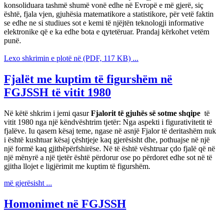
konsoliduara tashmë shumë vonë edhe në Evropë e më gjerë, siç
është, fjala vjen, gjuhësia matematikore a statistikore, për vetë faktin
se edhe ne si studiues sot e kemi të njëjtën teknologji informative
elektronike që e ka edhe bota e qytetëruar. Prandaj kërkohet vetëm
punë.
Lexo shkrimin e plotë në (PDF, 117 KB) ...
Fjalët me kuptim të figurshëm në
FGJSSH të vitit 1980
Në këtë shkrim i jemi qasur
Fjalorit të gjuhës së sotme shqipe
të
vitit 1980 nga një këndvështrim tjetër: Nga aspekti i figurativitetit të
fjalëve. Iu qasem kësaj teme, ngase në asnjë Fjalor të deritashëm nuk
i është kushtuar kësaj çështjeje kaq gjerësisht dhe, pothuajse në një
një formë kaq gjithëpërfshirëse. Në të është vështruar çdo fjalë që në
një mënyrë a një tjetër është përdorur ose po përdoret edhe sot në të
gjitha llojet e ligjërimit me kuptim të figurshëm.
më gjerësisht ...
Homonimet në FGJSSH