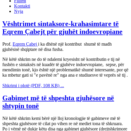
Fillimi
Kontakti
Nyja
Vështrimet sintaksore-krahasimtare të
Eqrem Çabejt për gjuhët indoevropiane
Prof.
Eqrem Çabej
i ka dhënë një kontribut shumë të madh
gjuhësisë shqiptare në disa fusha.
Në këtë shkrim ne do të ndalemi kryesisht në kontributin e tij në
fushën e sintaksës në kuadër të gjuhëve indoevropiane, sepse, për
mendimin tonë, kjo është një problematikë shumë interesante, por që
ka mbetur gati si "e pavënë re" nga ana e studiuesve të veprës së tij .
Shkrimi i plotë (PDF, 108 KB) ...
Gabimet më të shpeshta gjuhësore në
shtypin tonë
Në këtë shkrim kemi bërë një lloj kronologjie të gabimeve më të
shpeshta gjuhësore të cilat po vihen re në mediet tona të shkruara.
Po i vëmë në dukje këtu disa nga gabimet gjuhësore (drejtshkrimore