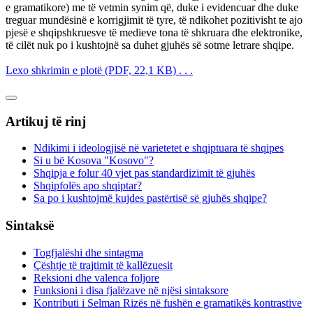
e gramatikore) me të vetmin synim që, duke i evidencuar dhe duke
treguar mundësinë e korrigjimit të tyre, të ndikohet pozitivisht te ajo
pjesë e shqipshkruesve të medieve tona të shkruara dhe elektronike,
të cilët nuk po i kushtojnë sa duhet gjuhës së sotme letrare shqipe.
Lexo shkrimin e plotë (PDF, 22,1 KB) . . .
Artikuj të rinj
Ndikimi i ideologjisë në varietetet e shqiptuara të shqipes
Si u bë Kosova "Kosovo"?
Shqipja e folur 40 vjet pas standardizimit të gjuhës
Shqipfolës apo shqiptar?
Sa po i kushtojmë kujdes pastërtisë së gjuhës shqipe?
Sintaksë
Togfjalëshi dhe sintagma
Çështje të trajtimit të kallëzuesit
Reksioni dhe valenca foljore
Funksioni i disa fjalëzave në njësi sintaksore
Kontributi i Selman Rizës në fushën e gramatikës kontrastive