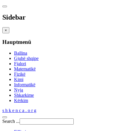
Sidebar
×
Hauptmenü
Ballina
Gjuhë shqipe
Fjalori
Matematikë
Fizikë
Kimi
Informatikë
Nyja
Shkarkime
Kërkim
s h k e n c a . o r g
Search ...