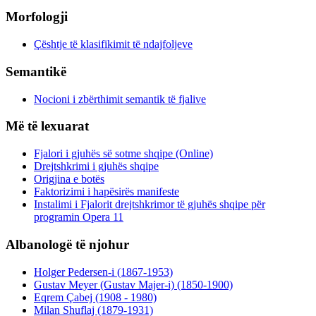
Morfologji
Çështje të klasifikimit të ndajfoljeve
Semantikë
Nocioni i zbërthimit semantik të fjalive
Më të lexuarat
Fjalori i gjuhës së sotme shqipe (Online)
Drejtshkrimi i gjuhës shqipe
Origjina e botës
Faktorizimi i hapësirës manifeste
Instalimi i Fjalorit drejtshkrimor të gjuhës shqipe për
programin Opera 11
Albanologë të njohur
Holger Pedersen-i (1867-1953)
Gustav Meyer (Gustav Majer-i) (1850-1900)
Eqrem Çabej (1908 - 1980)
Milan Shuflaj (1879-1931)