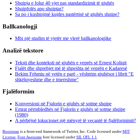
Shqipja e folur 40 vjet pas standardizimit të gjuhës
Shqipfolës apo shqiptar?
Sa po i kushtojmë kujdes pastërtisë së gjuhës shqipe?
Ballkanologji
Mbi një studim të vjetër me vlerë ballkanologjike
Analizë tekstore
Teksti dhe konteksti në gjuhën e veprës së Ernest Koliqit
Fjalët dhe shprehjet më të shpeshta në veprën e Kadaresë
Bekim Fehmiu në vetën e parë - vështrim gjuhësor i librit "E
shkëlqyeshme dhe e tmerrshme"
Fjalëformim
Konversioni në Fjalorin e gjuhës së sotme shqipe
Emrat përmbledhës në Fjalorin e gjuhës së sotme shqipe
(1980)
A përbëjnë lokucionet një mënyrë të veçantë të fjalëformimit?
Bootstrap
is a front-end framework of Twitter, Inc. Code licensed under
MIT
License.
Font Awesome
font licensed under
SIL OFL 1.1
.