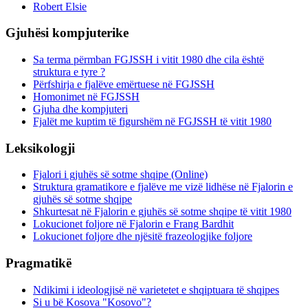
Robert Elsie
Gjuhësi kompjuterike
Sa terma përmban FGJSSH i vitit 1980 dhe cila është
struktura e tyre ?
Përfshirja e fjalëve emërtuese në FGJSSH
Homonimet në FGJSSH
Gjuha dhe kompjuteri
Fjalët me kuptim të figurshëm në FGJSSH të vitit 1980
Leksikologji
Fjalori i gjuhës së sotme shqipe (Online)
Struktura gramatikore e fjalëve me vizë lidhëse në Fjalorin e
gjuhës së sotme shqipe
Shkurtesat në Fjalorin e gjuhës së sotme shqipe të vitit 1980
Lokucionet foljore në Fjalorin e Frang Bardhit
Lokucionet foljore dhe njësitë frazeologjike foljore
Pragmatikë
Ndikimi i ideologjisë në varietetet e shqiptuara të shqipes
Si u bë Kosova "Kosovo"?