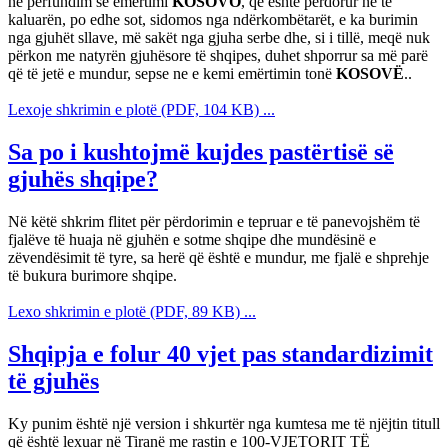
në përfundim se emërtimi
KOSOVO
, që është përdorur në të
kaluarën, po edhe sot, sidomos nga ndërkombëtarët, e ka burimin
nga gjuhët sllave, më sakët nga gjuha serbe dhe, si i tillë, meqë nuk
përkon me natyrën gjuhësore të shqipes, duhet shporrur sa më parë
që të jetë e mundur, sepse ne e kemi emërtimin tonë
KOSOVË
..
Lexoje shkrimin e plotë (PDF, 104 KB) ...
Sa po i kushtojmë kujdes pastërtisë së
gjuhës shqipe?
Në këtë shkrim flitet për përdorimin e tepruar e të panevojshëm të
fjalëve të huaja në gjuhën e sotme shqipe dhe mundësinë e
zëvendësimit të tyre, sa herë që është e mundur, me fjalë e shprehje
të bukura burimore shqipe.
Lexo shkrimin e plotë (PDF, 89 KB) ...
Shqipja e folur 40 vjet pas standardizimit
të gjuhës
Ky punim është një version i shkurtër nga kumtesa me të njëjtin titull
që është lexuar në Tiranë me rastin e 100-VJETORIT TË