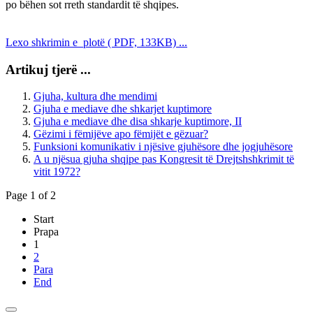
po bëhen sot rreth standardit të shqipes.
Lexo shkrimin e plotë ( PDF, 133KB) ...
Artikuj tjerë ...
Gjuha, kultura dhe mendimi
Gjuha e mediave dhe shkarjet kuptimore
Gjuha e mediave dhe disa shkarje kuptimore, II
Gëzimi i fëmijëve apo fëmijët e gëzuar?
Funksioni komunikativ i njësive gjuhësore dhe jogjuhësore
A u njësua gjuha shqipe pas Kongresit të Drejtshshkrimit të
vitit 1972?
Page 1 of 2
Start
Prapa
1
2
Para
End