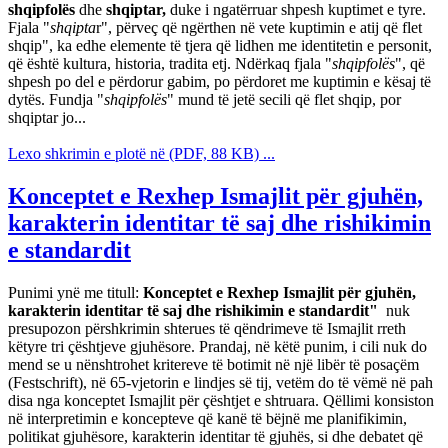
shqipfolës
dhe
shqiptar,
duke i ngatërruar shpesh kuptimet e tyre.
Fjala "
shqipta
r", përveç që ngërthen në vete kuptimin e atij që flet
shqip", ka edhe elemente të tjera që lidhen me identitetin e personit,
që është kultura, historia, tradita etj. Ndërkaq fjala "
shqipfolës
", që
shpesh po del e përdorur gabim, po përdoret me kuptimin e kësaj të
dytës. Fundja "
shqipfolës
" mund të jetë secili që flet shqip, por
shqiptar jo...
Lexo shkrimin e plotë në (PDF, 88 KB) ...
Konceptet e Rexhep Ismajlit për gjuhën,
karakterin identitar të saj dhe rishikimin
e standardit
Punimi ynë me titull:
Konceptet e Rexhep Ismajlit për gjuhën,
karakterin identitar të saj dhe rishikimin e standardit"
nuk
presupozon përshkrimin shterues të qëndrimeve të Ismajlit rreth
këtyre tri çështjeve gjuhësore. Prandaj, në këtë punim, i cili nuk do
mend se u nënshtrohet kritereve të botimit në një libër të posaçëm
(Festschrift), në 65-vjetorin e lindjes së tij, vetëm do të vëmë në pah
disa nga konceptet Ismajlit për çështjet e shtruara. Qëllimi konsiston
në interpretimin e koncepteve që kanë të bëjnë me planifikimin,
politikat gjuhësore, karakterin identitar të gjuhës, si dhe debatet që