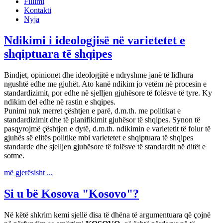
Fillimi
Kontakti
Nyja
Ndikimi i ideologjisë në varietetet e
shqiptuara të shqipes
Bindjet, opinionet dhe ideologjitë e ndryshme janë të lidhura
ngushtë edhe me gjuhët. Ato kanë ndikim jo vetëm në procesin e
standardizimit, por edhe në sjelljen gjuhësore të folësve të tyre. Ky
ndikim del edhe në rastin e shqipes.
Punimi nuk merret çështjen e parë, d.m.th. me politikat e
standardizimit dhe të planifikimit gjuhësor të shqipes. Synon të
pasqyrojmë çështjen e dytë, d.m.th. ndikimin e varietetit të folur të
gjuhës së elitës politike mbi varietetet e shqiptuara të shqipes
standarde dhe sjelljen gjuhësore të folësve të standardit në ditët e
sotme.
më gjerësisht ...
Si u bë Kosova "Kosovo"?
Në këtë shkrim kemi sjellë disa të dhëna të argumentuara që çojnë