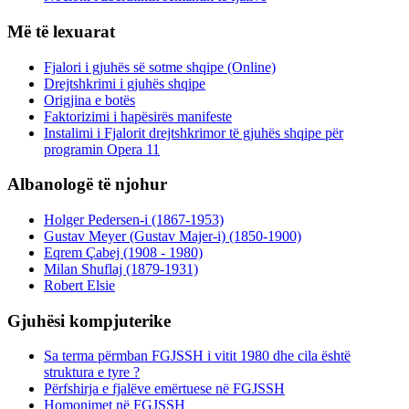
Më të lexuarat
Fjalori i gjuhës së sotme shqipe (Online)
Drejtshkrimi i gjuhës shqipe
Origjina e botës
Faktorizimi i hapësirës manifeste
Instalimi i Fjalorit drejtshkrimor të gjuhës shqipe për
programin Opera 11
Albanologë të njohur
Holger Pedersen-i (1867-1953)
Gustav Meyer (Gustav Majer-i) (1850-1900)
Eqrem Çabej (1908 - 1980)
Milan Shuflaj (1879-1931)
Robert Elsie
Gjuhësi kompjuterike
Sa terma përmban FGJSSH i vitit 1980 dhe cila është
struktura e tyre ?
Përfshirja e fjalëve emërtuese në FGJSSH
Homonimet në FGJSSH