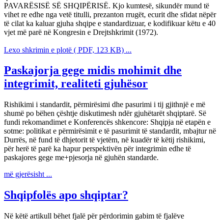
PAVARËSISË SË SHQIPËRISË. Kjo kumtesë, sikundër mund të
vihet re edhe nga vetë titulli, prezanton rrugët, ecurit dhe sfidat nëpër
të cilat ka kaluar gjuha shqipe e standardizuar, e kodifikuar këtu e 40
vjet më parë në Kongresin e Drejtshkrimit (1972).
Lexo shkrimin e plotë ( PDF, 123 KB) ...
Paskajorja gege midis mohimit dhe
integrimit, realiteti gjuhësor
Rishikimi i standardit, përmirësimi dhe pasurimi i tij gjithnjë e më
shumë po bëhen çështje diskutimesh ndër gjuhëtarët shqiptarë. Së
fundi rekomandimet e Konferencës shkencore: Shqipja në etapën e
sotme: politikat e përmirësimit e të pasurimit të standardit, mbajtur në
Durrës, në fund të dhjetorit të vjetëm, në kuadër të këtij rishikimi,
për herë të parë ka hapur perspektivën për integrimin edhe të
paskajores gege me+pjesorja në gjuhën standarde.
më gjerësisht ...
Shqipfolës apo shqiptar?
Në këtë artikull bëhet fjalë për përdorimin gabim të fjalëve