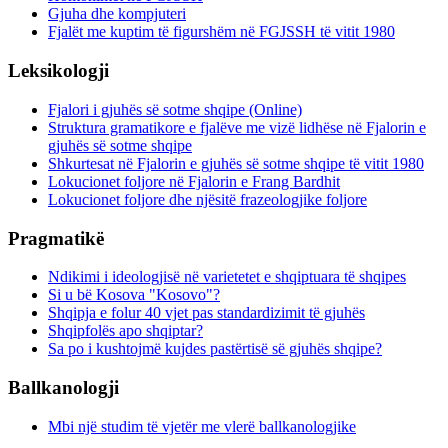
Gjuha dhe kompjuteri
Fjalët me kuptim të figurshëm në FGJSSH të vitit 1980
Leksikologji
Fjalori i gjuhës së sotme shqipe (Online)
Struktura gramatikore e fjalëve me vizë lidhëse në Fjalorin e
gjuhës së sotme shqipe
Shkurtesat në Fjalorin e gjuhës së sotme shqipe të vitit 1980
Lokucionet foljore në Fjalorin e Frang Bardhit
Lokucionet foljore dhe njësitë frazeologjike foljore
Pragmatikë
Ndikimi i ideologjisë në varietetet e shqiptuara të shqipes
Si u bë Kosova "Kosovo"?
Shqipja e folur 40 vjet pas standardizimit të gjuhës
Shqipfolës apo shqiptar?
Sa po i kushtojmë kujdes pastërtisë së gjuhës shqipe?
Ballkanologji
Mbi një studim të vjetër me vlerë ballkanologjike