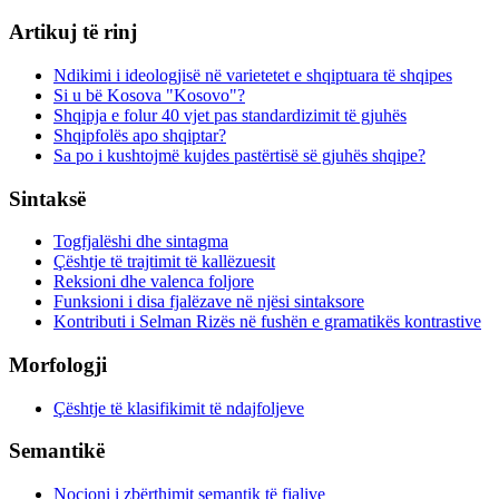
Artikuj të rinj
Ndikimi i ideologjisë në varietetet e shqiptuara të shqipes
Si u bë Kosova "Kosovo"?
Shqipja e folur 40 vjet pas standardizimit të gjuhës
Shqipfolës apo shqiptar?
Sa po i kushtojmë kujdes pastërtisë së gjuhës shqipe?
Sintaksë
Togfjalëshi dhe sintagma
Çështje të trajtimit të kallëzuesit
Reksioni dhe valenca foljore
Funksioni i disa fjalëzave në njësi sintaksore
Kontributi i Selman Rizës në fushën e gramatikës kontrastive
Morfologji
Çështje të klasifikimit të ndajfoljeve
Semantikë
Nocioni i zbërthimit semantik të fjalive