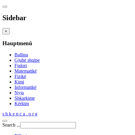
Sidebar
×
Hauptmenü
Ballina
Gjuhë shqipe
Fjalori
Matematikë
Fizikë
Kimi
Informatikë
Nyja
Shkarkime
Kërkim
s h k e n c a . o r g
Search ...