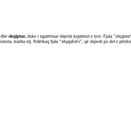
dhe
shqiptar,
duke i ngatërruar shpesh kuptimet e tyre. Fjala "
shqipta
r
storia, tradita etj. Ndërkaq fjala "
shqipfolës
", që shpesh po del e përdo