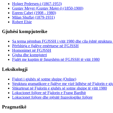
Holger Pedersen-i (1867-1953)
Gustav Meyer (Gustav Majer-i) (1850-1900)
Eqrem Çabej (1908 - 1980)
Milan Shuflaj (1879-1931)
Robert Elsie
Gjuhësi kompjuterike
Sa terma përmban FGJSSH i vitit 1980 dhe cila është struktura 
Përfshirja e fjalëve emërtuese në FGJSSH
Homonimet në FGJSSH
Gjuha dhe kompjuteri
Fjalët me kuptim të figurshëm në FGJSSH të vitit 1980
Leksikologji
Fjalori i gjuhës së sotme shqipe (Online)
Struktura gramatikore e fjalëve me vizë lidhëse në Fjalorin e g
Shkurtesat në Fjalorin e gjuhës së sotme shqipe të vitit 1980
Lokucionet foljore në Fjalorin e Frang Bardhit
Lokucionet foljore dhe njësitë frazeologjike foljore
Pragmatikë