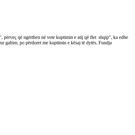
", përveç që ngërthen në vete kuptimin e atij që flet shqip", ka edhe
rur gabim, po përdoret me kuptimin e kësaj të dytës. Fundja