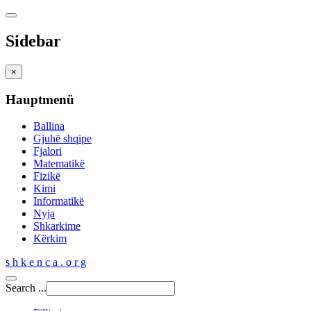
Sidebar
×
Hauptmenü
Ballina
Gjuhë shqipe
Fjalori
Matematikë
Fizikë
Kimi
Informatikë
Nyja
Shkarkime
Kërkim
s h k e n c a . o r g
Search ...