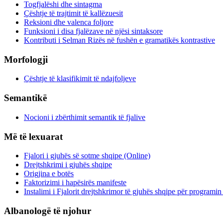
Togfjalëshi dhe sintagma
Çështje të trajtimit të kallëzuesit
Reksioni dhe valenca foljore
Funksioni i disa fjalëzave në njësi sintaksore
Kontributi i Selman Rizës në fushën e gramatikës kontrastive
Morfologji
Çështje të klasifikimit të ndajfoljeve
Semantikë
Nocioni i zbërthimit semantik të fjalive
Më të lexuarat
Fjalori i gjuhës së sotme shqipe (Online)
Drejtshkrimi i gjuhës shqipe
Origjina e botës
Faktorizimi i hapësirës manifeste
Instalimi i Fjalorit drejtshkrimor të gjuhës shqipe për programi
Albanologë të njohur