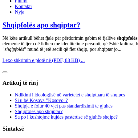
Fillimi
Kontakti
Nyja
Shqipfolës apo shqiptar?
Në këtë artikull bëhet fjalë për përdorimin gabim të fjalëve
shqipfolës
elemente të tjera që lidhen me identitetin e personit, që është kultura, hi
"
shqipfolës
" mund të jetë secili që flet shqip, por shqiptar jo...
Lexo shkrimin e plotë në (PDF, 88 KB) ...
Artikuj të rinj
Ndikimi i ideologjisë në varietetet e shqiptuara të shqipes
Si u bë Kosova "Kosovo"?
Shqipja e folur 40 vjet pas standardizimit të gjuhës
Shqipfolës apo shqiptar?
Sa po i kushtojmë kujdes pastërtisë së gjuhës shqipe?
Sintaksë