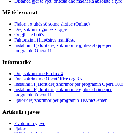
Distanca gjer te yjet, dritësia dhe madhësia absolute e tyre
Më të lexuarat
Fjalori i gjuhës së sotme shqipe (Online)
Drejtshkrimi i gjuhës shqipe
Origjina e botës
Faktorizimi i hapësirës manifeste
Instalimi i Fjalorit drejtshkrimor të gjuhës shqipe për
programin Opera 11
Informatikë
Drejtshkrimi me Firefox 4
Drejtshkrimi me OpenOffice.org 3.x
Instalimi i Fjalorit drejtshkrimor për programin Opera 10.0
Instalimi i Fjalorit drejtshkrimor të gjuhës shqipe për
programin Opera 11
Fjalor drejtshkrimor për programin TeXnicCenter
Artikulli i javës
Evoluimi i yjeve
Fjalori