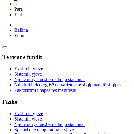
3
Para
End
Ballina
Fillimi
Të rejat e fundit
Evolimi i yjeve
Sistemi i yjeve
Yjet e ndryshueshëm dhe jo stacionar
Ndikimi i ideologjisë në varietetet e shqiptuara të shqipes
Faktorizimi i hapësirës manifeste
Fizikë
Evolimi i yjeve
Sistemi i yjeve
Yjet e ndryshueshëm dhe jo stacionar
Spektri dhe temperatura e yjeve