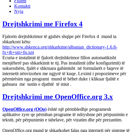
Fillimi
Kontakti
Nyja
Drejtshkrimi me Firefox 4
Fjalorin drejtshkrimor të gjuhës shqipe për Firefox 4 mund ta
shkarkoni këtu:
http://www.shkenca.org/shkarkime/albanian_dictionary-1.6.8-
fx+tb+sm+fn.xpi
Ecuria e instalimit të fjalorit drejtshkrimor fillon automatikisht
menjëherë pas shkarkimit te tij. Pas instalimit (dhe konfigurimit) të
suksesshëm, fjalët e shkruara gabimisht në formularët e faqeve të
internetit nënvizohen me ngjyrë të kuqe. Leximi i propozimeve për
përmirësim nga programi mund të bëhet duke i klikuar fjalitë e
gabuara me tastin e djathtë të miut .
Drejtshkrimi me OpenOffice.org 3.x
OpenOffice.org (OOo)
është një përmbledhje programesh
aplikative zyre qe përmban programe të ndryshme për përpunimin e
tekstit, për përpunimin e tabelave, për vizatim dhe për prezantim.
OpenOffice.org mund te shkarkohet falas nga interneti për sisteme të