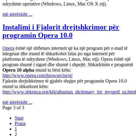
ndryshme operative (Windows, Linux, Mac OS X etj).
më gjerësisht ...
Instalimi i Fjalorit drejtshkrimor për
programin Opera 10.0
Opera
është një shfletues interneti që ka një program për e-mail të
integruar dhe mund të shkarkohet falas po nga interneti për
platforma të ndryshme (Windows, Linux, Mac etj). Opera është një
program shumë i sigurt dhe shumë i shpejtë. Shkarkimin e programit
Opera 10 alpha
mund ta bëni këtu:
http://www.opera.com/browser/next/
Fjalorin drejtshkrimor të gjuhës shqipe për programin Opera 10.0
mund ta shkarkoni këtu:
http://www.shkenca.org/k6i/albanian_dictionary_for_myspell_sq.html
më gjerësisht ...
Page 3 of 3
Start
Prapa
1
2