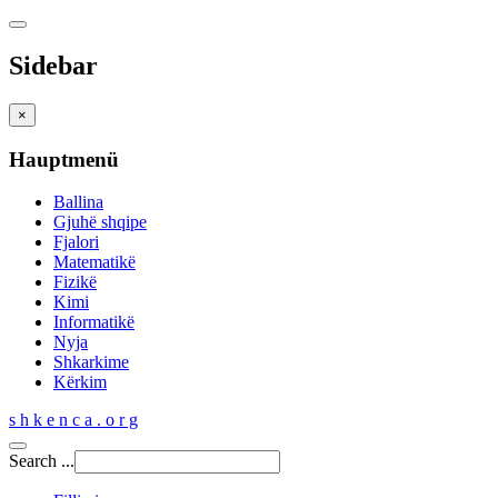
Sidebar
×
Hauptmenü
Ballina
Gjuhë shqipe
Fjalori
Matematikë
Fizikë
Kimi
Informatikë
Nyja
Shkarkime
Kërkim
s h k e n c a . o r g
Search ...