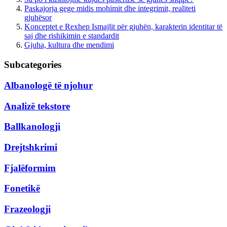
Paskajorja gege midis mohimit dhe integrimit, realiteti
gjuhësor
Konceptet e Rexhep Ismajlit për gjuhën, karakterin identitar të
saj dhe rishikimin e standardit
Gjuha, kultura dhe mendimi
Subcategories
Albanologë të njohur
Analizë tekstore
Ballkanologji
Drejtshkrimi
Fjalëformim
Fonetikë
Frazeologji