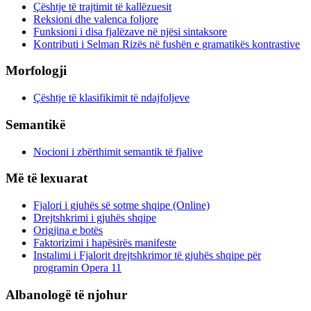
Çështje të trajtimit të kallëzuesit
Reksioni dhe valenca foljore
Funksioni i disa fjalëzave në njësi sintaksore
Kontributi i Selman Rizës në fushën e gramatikës kontrastive
Morfologji
Çështje të klasifikimit të ndajfoljeve
Semantikë
Nocioni i zbërthimit semantik të fjalive
Më të lexuarat
Fjalori i gjuhës së sotme shqipe (Online)
Drejtshkrimi i gjuhës shqipe
Origjina e botës
Faktorizimi i hapësirës manifeste
Instalimi i Fjalorit drejtshkrimor të gjuhës shqipe për
programin Opera 11
Albanologë të njohur