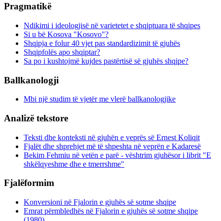
Pragmatikë
Ndikimi i ideologjisë në varietetet e shqiptuara të shqipes
Si u bë Kosova "Kosovo"?
Shqipja e folur 40 vjet pas standardizimit të gjuhës
Shqipfolës apo shqiptar?
Sa po i kushtojmë kujdes pastërtisë së gjuhës shqipe?
Ballkanologji
Mbi një studim të vjetër me vlerë ballkanologjike
Analizë tekstore
Teksti dhe konteksti në gjuhën e veprës së Ernest Koliqit
Fjalët dhe shprehjet më të shpeshta në veprën e Kadaresë
Bekim Fehmiu në vetën e parë - vështrim gjuhësor i librit "E
shkëlqyeshme dhe e tmerrshme"
Fjalëformim
Konversioni në Fjalorin e gjuhës së sotme shqipe
Emrat përmbledhës në Fjalorin e gjuhës së sotme shqipe
(1980)