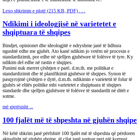
Lexo shkrimin e plotë (215 KB, PDF) . . .
Ndikimi i ideologjisë në varietetet e
shqiptuara të shqipes
Bindjet, opinionet dhe ideologjitë e ndryshme janë të lidhura
ngushtë edhe me gjuhët. Ato kanë ndikim jo vetëm në procesin e
standardizimit, por edhe në sjelljen gjuhësore të folësve të tyre. Ky
ndikim del edhe në rastin e shqipes.
Punimi nuk merret çështjen e parë, d.m.th. me politikat e
standardizimit dhe të planifikimit gjuhësor të shqipes. Synon të
pasqyrojmë çështjen e dytë, d.m.th. ndikimin e varietetit të folur të
gjuhës së elitës politike mbi varietetet e shqiptuara të shqipes
standarde dhe sjelljen gjuhësore të folësve të standardit në ditët e
sotme.
më gjerësisht ...
100 fjalët më të shpeshta në gjuhën shqipe
Në këtë shkrim janë përfshirë 100 fjalët më të shpeshta që përdoren
aktualisht në gjuhën shqipe, të cilat janë sortuar prej një korpusi