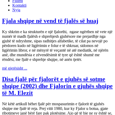
Fillimi
Kontakti
Nyja
Fjala shqipe në vend të fjalës së huaj
Ky shkrim e ka strukturën e një fjalorthi, ngase ngërthen në vete një
numër të madh fjalësh e shprehjesh gjuhësore me prejardhje nga
gjuhë të ndryshme, sipas radhitjes alfabetike, të cilat pa nevojë po
përdoren kudo në ligjërimin e folur e të shkruar, sidomos në
ligjërimin libror, e në mënyrë të veçantë në atë mediatik, në njërën
anë, dhe mundësia e zëvendësimit të tyre që është shumë me
rëndësi, me fjalë e shprehje shqipe, në anën tjetër.
më gjerësisht ...
Disa fjalë për fjalorët e gjuhës së sotme
shqipe (2002) dhe Fjalorin e gjuhës shqipe
të M. Elezit
Në këtë artikull bëhet fjalë për mospasurimin e fjalorit të gjuhës
shqipe me fjalë të reja. Prej vitit 1980, kur ky Fjalor u botua, gjate
ribotimeve janë bërë fare pak plotësime. Ajo që të bie ne sy është se,