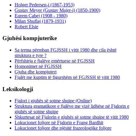
Holger Pedersen-i (1867-1953)
Gustav Meyer (Gustav Majer-i) (1850-1900)
Eqrem Çabej (1908 - 1980)
Milan Shuflaj (1879-1931)
Robert Elsie
Gjuhësi kompjuterike
Sa terma përmban FGJSSH i vitit 1980 dhe cila është
struktura e tyre ?
Përfshirja e fjalëve emërtuese në FGJSSH
Homonimet në FGJSSH
Gjuha dhe kompjuteri
Fjalët me kuptim të figurshëm në FGJSSH të vitit 1980
Leksikologji
Fjalori i gjuhës së sotme shqipe (Online)
Struktura gramatikore e fjalëve me vizë lidhëse në Fjalorin e
gjuhës së sotme shqipe
Shkurtesat në Fjalorin e gjuhës së sotme shqipe të vitit 1980
Lokucionet foljore në Fjalorin e Frang Bardhit
Lokucionet foljore dhe njësitë frazeologjike foljore