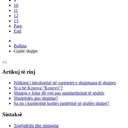
9
10
11
12
13
Para
End
Ballina
Gjuhë shqipe
Artikuj të rinj
Ndikimi i ideologjisë në varietetet e shqiptuara të shqipes
Si u bë Kosova "Kosovo"?
Shqipja e folur 40 vjet pas standardizimit të gjuhës
Shqipfolës apo shqiptar?
Sa po i kushtojmë kujdes pastërtisë së gjuhës shqipe?
Sintaksë
Togfjalëshi dhe sintagma