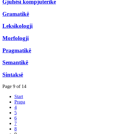
Gjuhësi kompjuterike
Gramatikë
Leksikologji
Morfologji
Pragmatikë
Semantikë
Sintaksë
Page 9 of 14
Start
Prapa
4
5
6
7
8