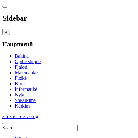
Sidebar
×
Hauptmenü
Ballina
Gjuhë shqipe
Fjalori
Matematikë
Fizikë
Kimi
Informatikë
Nyja
Shkarkime
Kërkim
s h k e n c a . o r g
Search ...