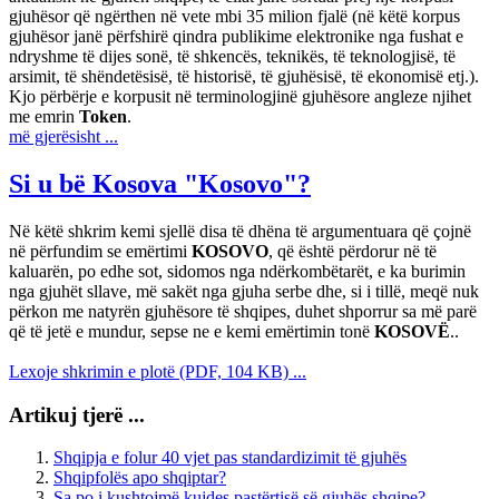
gjuhësor që ngërthen në vete mbi 35 milion fjalë (në këtë korpus
gjuhësor janë përfshirë qindra publikime elektronike nga fushat e
ndryshme të dijes sonë, të shkencës, teknikës, të teknologjisë, të
arsimit, të shëndetësisë, të historisë, të gjuhësisë, të ekonomisë etj.).
Kjo përbërje e korpusit në terminologjinë gjuhësore angleze njihet
me emrin
Token
.
më gjerësisht ...
Si u bë Kosova "Kosovo"?
Në këtë shkrim kemi sjellë disa të dhëna të argumentuara që çojnë
në përfundim se emërtimi
KOSOVO
, që është përdorur në të
kaluarën, po edhe sot, sidomos nga ndërkombëtarët, e ka burimin
nga gjuhët sllave, më sakët nga gjuha serbe dhe, si i tillë, meqë nuk
përkon me natyrën gjuhësore të shqipes, duhet shporrur sa më parë
që të jetë e mundur, sepse ne e kemi emërtimin tonë
KOSOVË
..
Lexoje shkrimin e plotë (PDF, 104 KB) ...
Artikuj tjerë ...
Shqipja e folur 40 vjet pas standardizimit të gjuhës
Shqipfolës apo shqiptar?
Sa po i kushtojmë kujdes pastërtisë së gjuhës shqipe?