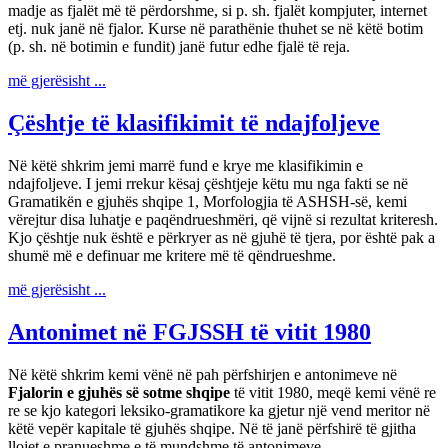
madje as fjalët më të përdorshme, si p. sh. fjalët kompjuter, internet
etj. nuk janë në fjalor. Kurse në parathënie thuhet se në këtë botim
(p. sh. në botimin e fundit) janë futur edhe fjalë të reja.
më gjerësisht ...
Çështje të klasifikimit të ndajfoljeve
Në këtë shkrim jemi marrë fund e krye me klasifikimin e
ndajfoljeve. I jemi rrekur kësaj çështjeje këtu mu nga fakti se në
Gramatikën e gjuhës shqipe 1, Morfologjia të ASHSH-së, kemi
vërejtur disa luhatje e paqëndrueshmëri, që vijnë si rezultat kriteresh.
Kjo çështje nuk është e përkryer as në gjuhë të tjera, por është pak a
shumë më e definuar me kritere më të qëndrueshme.
më gjerësisht ...
Antonimet në FGJSSH të vitit 1980
Në këtë shkrim kemi vënë në pah përfshirjen e antonimeve në
Fjalorin e gjuhës së sotme shqipe
të vitit 1980, meqë kemi vënë re
re se kjo kategori leksiko-gramatikore ka gjetur një vend meritor në
këtë vepër kapitale të gjuhës shqipe. Në të janë përfshirë të gjitha
llojet e pranueshme e të mundshme të antonimeve.