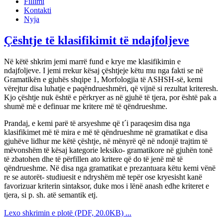
Fillimi
Kontakti
Nyja
Çështje të klasifikimit të ndajfoljeve
Në këtë shkrim jemi marrë fund e krye me klasifikimin e
ndajfoljeve. I jemi rrekur kësaj çështjeje këtu mu nga fakti se në
Gramatikën e gjuhës shqipe 1, Morfologjia të ASHSH-së, kemi
vërejtur disa luhatje e paqëndrueshmëri, që vijnë si rezultat kriteresh.
Kjo çështje nuk është e përkryer as në gjuhë të tjera, por është pak a
shumë më e definuar me kritere më të qëndrueshme.
Prandaj, e kemi parë të arsyeshme që t´i paraqesim disa nga
klasifikimet më të mira e më të qëndrueshme në gramatikat e disa
gjuhëve lidhur me këtë çështje, në mënyrë që në ndonjë trajtim të
mëvonshëm të kësaj kategorie leksiko- gramatikore në gjuhën tonë
të zbatohen dhe të përfillen ato kritere që do të jenë më të
qëndrueshme. Në disa nga gramatikat e prezantuara këtu kemi vënë
re se autorët- studiuesit e ndryshëm më tepër ose kryesisht kanë
favorizuar kriterin sintaksor, duke mos i lënë anash edhe kriteret e
tjera, si p. sh. atë semantik etj.
Lexo shkrimin e plotë (PDF, 20.0KB) ...