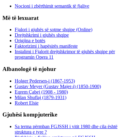
Nocioni i zbërthimit semantik të fjalive
Më të lexuarat
Fjalori i gjuhës së sotme shqipe (Online)
Drejtshkrimi i gjuhës shqipe
Origjina e botës
Faktorizimi i hapësirës manifeste
Instalimi i Fjalorit drejtshkrimor të gjuhës shqipe për
programin Opera 11
Albanologë të njohur
Holger Pedersen-i (1867-1953)
Gustav Meyer (Gustav Majer-i) (1850-1900)
Eqrem Çabej (1908 - 1980)
Milan Shuflaj (1879-1931)
Robert Elsie
Gjuhësi kompjuterike
Sa terma përmban FGJSSH i vitit 1980 dhe cila është
struktura e tyre ?