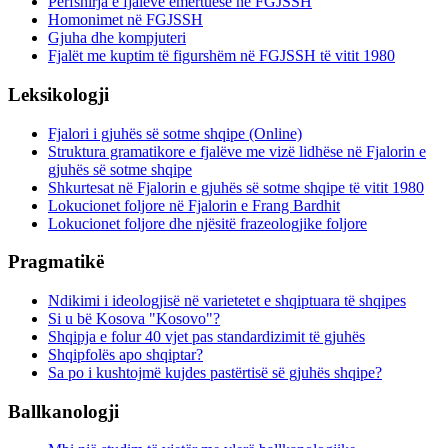
Përfshirja e fjalëve emërtuese në FGJSSH
Homonimet në FGJSSH
Gjuha dhe kompjuteri
Fjalët me kuptim të figurshëm në FGJSSH të vitit 1980
Leksikologji
Fjalori i gjuhës së sotme shqipe (Online)
Struktura gramatikore e fjalëve me vizë lidhëse në Fjalorin e
gjuhës së sotme shqipe
Shkurtesat në Fjalorin e gjuhës së sotme shqipe të vitit 1980
Lokucionet foljore në Fjalorin e Frang Bardhit
Lokucionet foljore dhe njësitë frazeologjike foljore
Pragmatikë
Ndikimi i ideologjisë në varietetet e shqiptuara të shqipes
Si u bë Kosova "Kosovo"?
Shqipja e folur 40 vjet pas standardizimit të gjuhës
Shqipfolës apo shqiptar?
Sa po i kushtojmë kujdes pastërtisë së gjuhës shqipe?
Ballkanologji