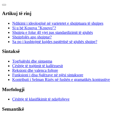
Artikuj të rinj
Ndikimi i ideologjisë në varietetet e shqiptuara të shqipes
Si u bë Kosova "Kosovo"?
Shqipja e folur 40 vjet pas standardizimit të gjuhës
Shqipfolës apo shqiptar?
Sa po i kushtojmë kujdes pastërtisë së gjuhës shqipe?
Sintaksë
Togfjalëshi dhe sintagma
Çështje të trajtimit të kallëzuesit
Reksioni dhe valenca foljore
Funksioni i disa fjalëzave në njësi sintaksore
Kontributi i Selman Rizës në fushën e gramatikës kontrastive
Morfologji
Çështje të klasifikimit të ndajfoljeve
Semantikë