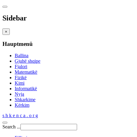
Sidebar
×
Hauptmenü
Ballina
Gjuhë shqipe
Fjalori
Matematikë
Fizikë
Kimi
Informatikë
Nyja
Shkarkime
Kërkim
s h k e n c a . o r g
Search ...