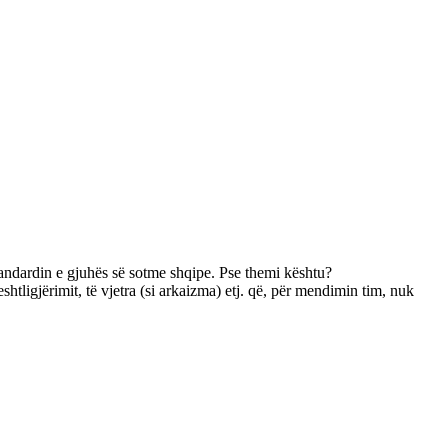
andardin e gjuhës së sotme shqipe. Pse themi kështu?
eshtligjërimit, të vjetra (si arkaizma) etj. që, për mendimin tim, nuk