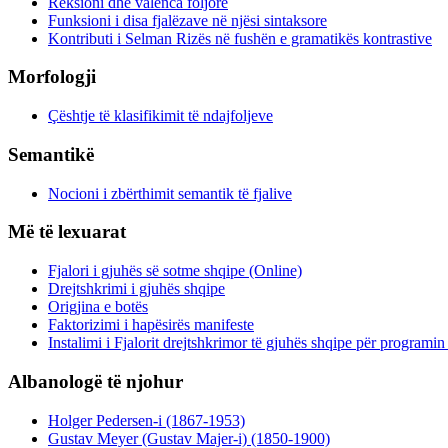
Reksioni dhe valenca foljore
Funksioni i disa fjalëzave në njësi sintaksore
Kontributi i Selman Rizës në fushën e gramatikës kontrastive
Morfologji
Çështje të klasifikimit të ndajfoljeve
Semantikë
Nocioni i zbërthimit semantik të fjalive
Më të lexuarat
Fjalori i gjuhës së sotme shqipe (Online)
Drejtshkrimi i gjuhës shqipe
Origjina e botës
Faktorizimi i hapësirës manifeste
Instalimi i Fjalorit drejtshkrimor të gjuhës shqipe për programi
Albanologë të njohur
Holger Pedersen-i (1867-1953)
Gustav Meyer (Gustav Majer-i) (1850-1900)