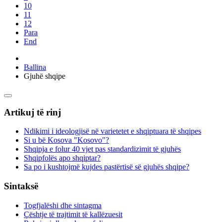
10
11
12
Para
End
Ballina
Gjuhë shqipe
Artikuj të rinj
Ndikimi i ideologjisë në varietetet e shqiptuara të shqipes
Si u bë Kosova "Kosovo"?
Shqipja e folur 40 vjet pas standardizimit të gjuhës
Shqipfolës apo shqiptar?
Sa po i kushtojmë kujdes pastërtisë së gjuhës shqipe?
Sintaksë
Togfjalëshi dhe sintagma
Çështje të trajtimit të kallëzuesit