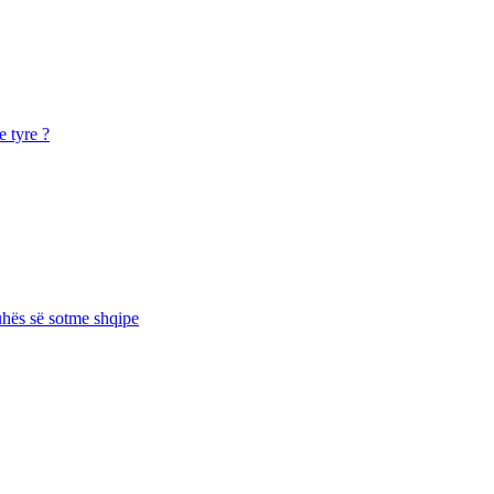
e tyre ?
juhës së sotme shqipe