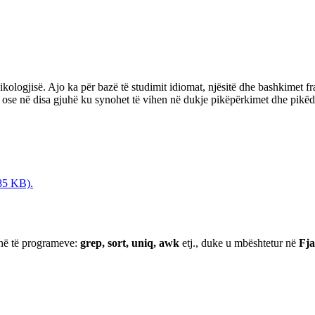
ksikologjisë. Ajo ka për bazë të studimit idiomat, njësitë dhe bashkimet 
e ose në disa gjuhë ku synohet të vihen në dukje pikëpërkimet dhe pikëd
85 KB).
anë të programeve:
grep, sort, uniq, awk
etj., duke u mbështetur në
Fja