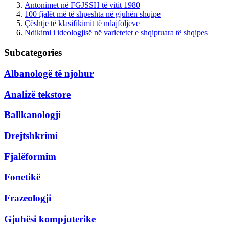
Antonimet në FGJSSH të vitit 1980
100 fjalët më të shpeshta në gjuhën shqipe
Çështje të klasifikimit të ndajfoljeve
Ndikimi i ideologjisë në varietetet e shqiptuara të shqipes
Subcategories
Albanologë të njohur
Analizë tekstore
Ballkanologji
Drejtshkrimi
Fjalëformim
Fonetikë
Frazeologji
Gjuhësi kompjuterike