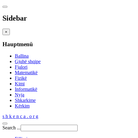
Sidebar
×
Hauptmenü
Ballina
Gjuhë shqipe
Fjalori
Matematikë
Fizikë
Kimi
Informatikë
Nyja
Shkarkime
Kërkim
s h k e n c a . o r g
Search ...