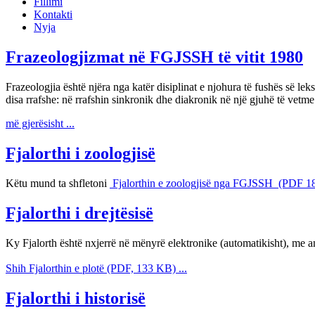
Fillimi
Kontakti
Nyja
Frazeologjizmat në FGJSSH të vitit 1980
Frazeologjia është njëra nga katër disiplinat e njohura të fushës së le
disa rrafshe: në rrafshin sinkronik dhe diakronik në një gjuhë të vetm
më gjerësisht ...
Fjalorthi i zoologjisë
Këtu mund ta shfletoni
Fjalorthin e zoologjisë nga FGJSSH (PDF 1
Fjalorthi i drejtësisë
Ky Fjalorth është nxjerrë në mënyrë elektronike (automatikisht), me 
Shih Fjalorthin e plotë (PDF, 133 KB) ...
Fjalorthi i historisë