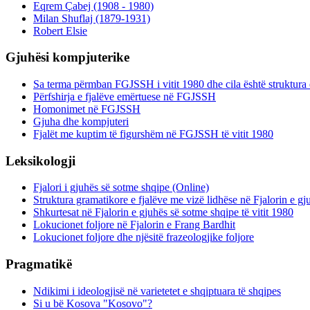
Eqrem Çabej (1908 - 1980)
Milan Shuflaj (1879-1931)
Robert Elsie
Gjuhësi kompjuterike
Sa terma përmban FGJSSH i vitit 1980 dhe cila është struktura 
Përfshirja e fjalëve emërtuese në FGJSSH
Homonimet në FGJSSH
Gjuha dhe kompjuteri
Fjalët me kuptim të figurshëm në FGJSSH të vitit 1980
Leksikologji
Fjalori i gjuhës së sotme shqipe (Online)
Struktura gramatikore e fjalëve me vizë lidhëse në Fjalorin e g
Shkurtesat në Fjalorin e gjuhës së sotme shqipe të vitit 1980
Lokucionet foljore në Fjalorin e Frang Bardhit
Lokucionet foljore dhe njësitë frazeologjike foljore
Pragmatikë
Ndikimi i ideologjisë në varietetet e shqiptuara të shqipes
Si u bë Kosova "Kosovo"?