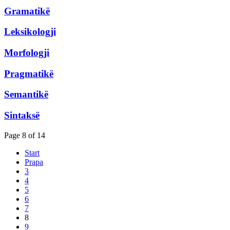
Gramatikë
Leksikologji
Morfologji
Pragmatikë
Semantikë
Sintaksë
Page 8 of 14
Start
Prapa
3
4
5
6
7
8
9