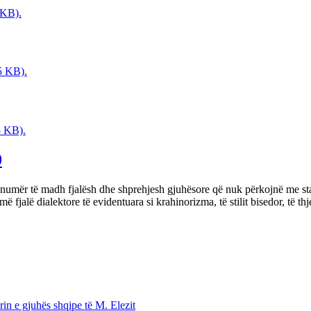
 KB).
5 KB).
5 KB).
0
jë numër të madh fjalësh dhe shprehjesh gjuhësore që nuk përkojnë me st
 fjalë dialektore të evidentuara si krahinorizma, të stilit bisedor, të thj
rin e gjuhës shqipe të M. Elezit