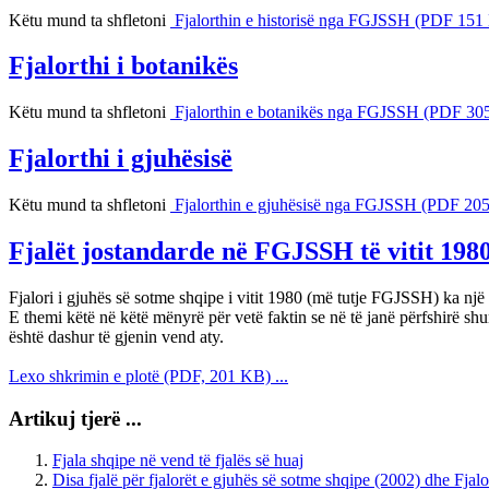
Këtu mund ta shfletoni
Fjalorthin e historisë nga FGJSSH (PDF 151
Fjalorthi i botanikës
Këtu mund ta shfletoni
Fjalorthin e botanikës nga FGJSSH (PDF 30
Fjalorthi i gjuhësisë
Këtu mund ta shfletoni
Fjalorthin e gjuhësisë nga FGJSSH (PDF 20
Fjalët jostandarde në FGJSSH të vitit 198
Fjalori i gjuhës së sotme shqipe i vitit 1980 (më tutje FGJSSH) ka n
E themi këtë në këtë mënyrë për vetë faktin se në të janë përfshirë shumë
është dashur të gjenin vend aty.
Lexo shkrimin e plotë (PDF, 201 KB) ...
Artikuj tjerë ...
Fjala shqipe në vend të fjalës së huaj
Disa fjalë për fjalorët e gjuhës së sotme shqipe (2002) dhe Fjalo